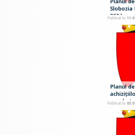
Planul de
Slobozia
2024
Publicat la:
11.0
Planul de
achiziții
aprobat 
Publicat la:
05.0