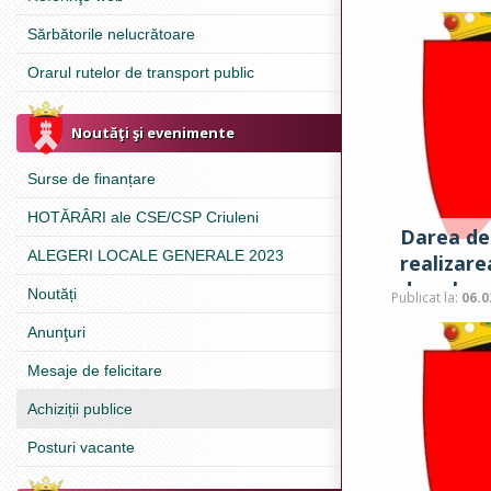
Sărbătorile nelucrătoare
Orarul rutelor de transport public
Noutăţi şi evenimente
Surse de finanțare
HOTĂRÂRI ale CSE/CSP Criuleni
Darea de
ALEGERI LOCALE GENERALE 2023
realizarea
de valoa
Noutăți
Publicat la:
06.0
Anunţuri
Mesaje de felicitare
Achiziții publice
Posturi vacante