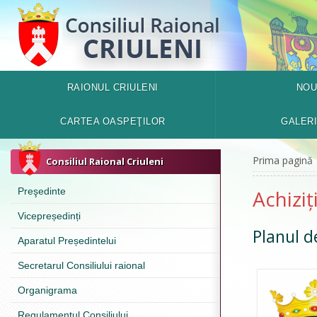
RAIONUL CRIULENI
NOU
CARTEA OASPEŢILOR
GALER
Prima pagină
Consiliul Raional Criuleni
Preşedinte
Achiziț
Vicepreședinți
Planul d
Aparatul Președintelui
Secretarul Consiliului raional
Organigrama
Regulamentul Consiliului