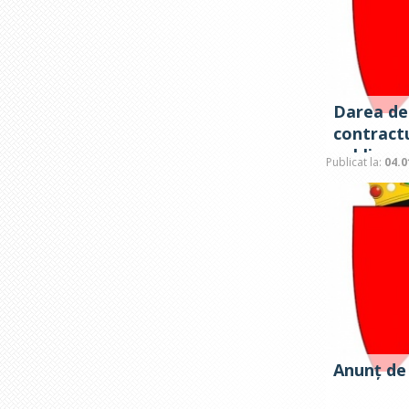
Darea de
contractu
publice
Publicat la:
04.0
Anunț de 