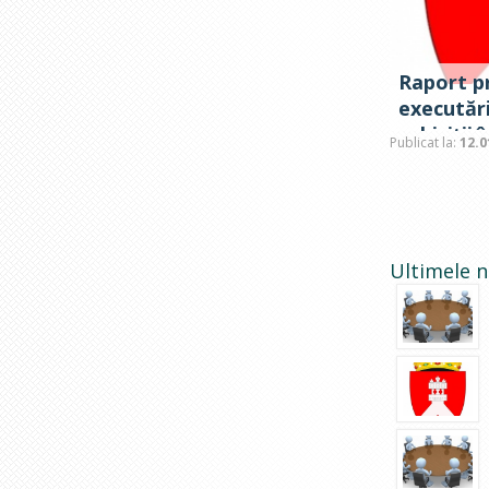
Raport p
executări
achiziții
Publicat la:
12.0
Ultimele n