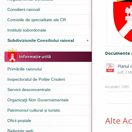
Consilierii raionali
Comisiile de specialitate ale CR
Instituții subordonate
Subdiviziunile Consiliului raional
+
Documente 
Informație utilă
Planul 
Primăriile raionului
pdf, 2 M
Inspectoratul de Poliție Criuleni
Accesări: 1091
Servicii desconcentrate
Organizaţii Non Guvernamentale
Patrimoniul cultural și turistic
Alte Ac
Oficii poștale
Referinţe web