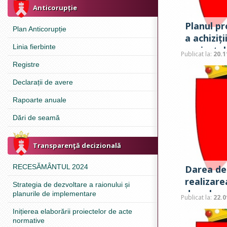
Anticorupție
Planul pr
Plan Anticorupție
a achiziț
Linia fierbinte
proiectul
Publicat la:
20.1
anul 2026
Registre
Declarații de avere
Rapoarte anuale
Dări de seamă
Transparenţă decizională
RECESĂMÂNTUL 2024
Darea de
realizarea
Strategia de dezvoltare a raionului și
de valoa
planurile de implementare
Publicat la:
22.0
Inițierea elaborării proiectelor de acte
normative