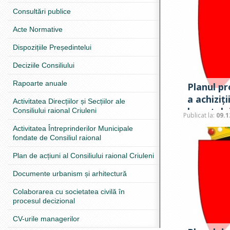
Consultări publice
Acte Normative
Dispozițiile Președintelui
Deciziile Consiliului
Rapoarte anuale
Planul pr
a achiziț
Activitatea Direcțiilor și Secțiilor ale
bugetulu
Consiliului raional Criuleni
Publicat la:
09.1
2025
Activitatea Întreprinderilor Municipale
fondate de Consiliul raional
Plan de acțiuni al Consiliului raional Criuleni
Documente urbanism și arhitectură
Colaborarea cu societatea civilă în
procesul decizional
CV-urile managerilor