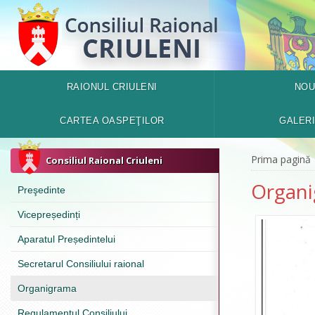
RAIONUL CRIULENI
NOU
CARTEA OASPEŢILOR
GALER
Prima pagină
Consiliul Raional Criuleni
Organi
Preşedinte
Vicepreședinți
Aparatul Președintelui
Secretarul Consiliului raional
Organigrama
Regulamentul Consiliului