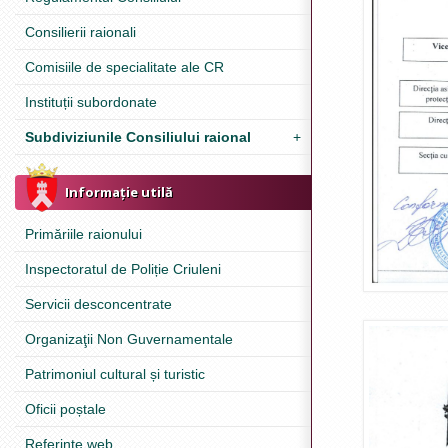
Consilierii raionali
Comisiile de specialitate ale CR
Instituții subordonate
Subdiviziunile Consiliului raional
+
Informație utilă
Primăriile raionului
Inspectoratul de Poliție Criuleni
Servicii desconcentrate
Organizaţii Non Guvernamentale
Patrimoniul cultural și turistic
Oficii poștale
Referinţe web