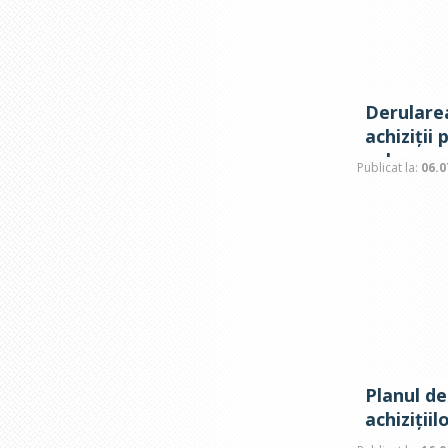
Derulare
achiziții 
valoare 
Publicat la:
06.0
Planul de
achiziții