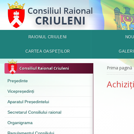
RAIONUL CRIULENI
NOU
CARTEA OASPEŢILOR
GALER
Prima pagină
Consiliul Raional Criuleni
Preşedinte
Achiziț
Vicepreședinți
Aparatul Președintelui
Secretarul Consiliului raional
Organigrama
Regulamentul Consiliului