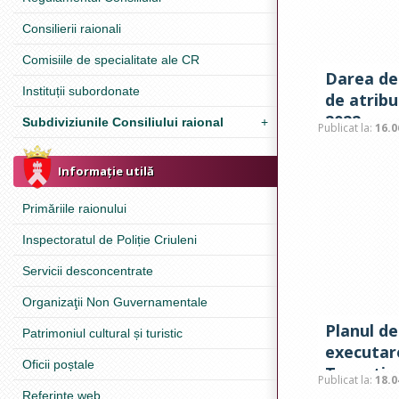
Consilierii raionali
Comisiile de specialitate ale CR
Darea de
Instituții subordonate
de atribu
2022
Subdiviziunile Consiliului raional
+
Publicat la:
16.0
Informație utilă
Primăriile raionului
Inspectoratul de Poliție Criuleni
Servicii desconcentrate
Organizaţii Non Guvernamentale
Planul de 
Patrimoniul cultural și turistic
executar
Oficii poștale
Teoretic
Publicat la:
18.0
2022
Referinţe web