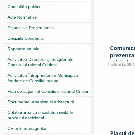
Consultări publice
Acte Normative
Dispozițiile Președintelui
Deciziile Consiliului
Comunica
Rapoarte anuale
prezenta
Activitatea Direcțiilor și Secțiilor ale
privind c
Publicat la:
25.0
Consiliului raional Criuleni
publice d
Activitatea Întreprinderilor Municipale
fondate de Consiliul raional
Plan de acțiuni al Consiliului raional Criuleni
Documente urbanism și arhitectură
Colaborarea cu societatea civilă în
procesul decizional
CV-urile managerilor
Planul de 