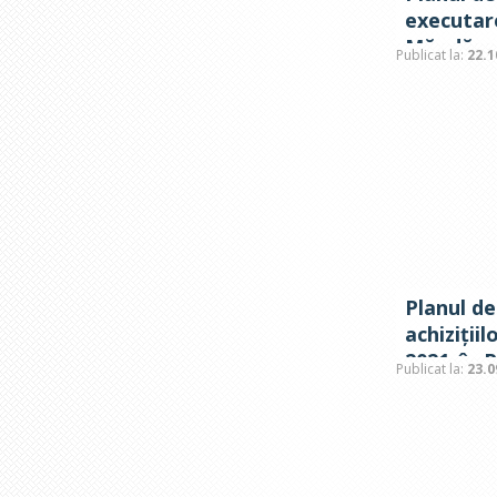
executar
Măgdăceș
Publicat la:
22.1
Planul d
achizițiil
2021. în 
Publicat la:
23.0