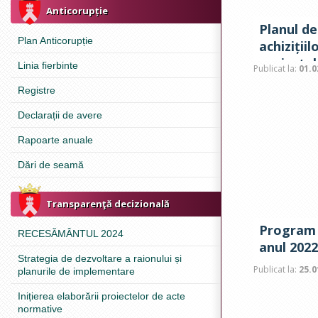
Anticorupție
Planul de
Plan Anticorupție
achiziții
proiectul
Linia fierbinte
Publicat la:
01.0
anul 2022
Registre
Declarații de avere
Rapoarte anuale
Dări de seamă
Transparenţă decizională
Program 
RECESĂMÂNTUL 2024
anul 2022
Strategia de dezvoltare a raionului și
Publicat la:
25.0
planurile de implementare
Inițierea elaborării proiectelor de acte
normative