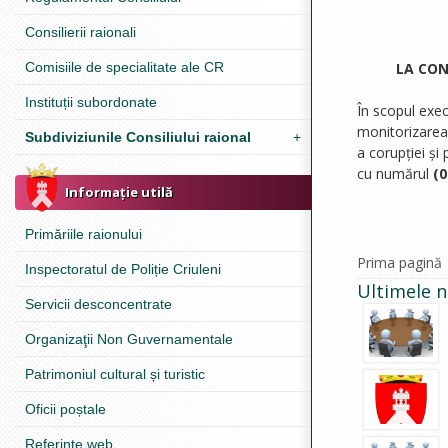
Consilierii raionali
Comisiile de specialitate ale CR
LA CON
Instituții subordonate
În scopul exec
monitorizarea 
Subdiviziunile Consiliului raional
+
a corupției și 
cu numărul
(0
Informație utilă
Primăriile raionului
Prima pagină
Inspectoratul de Poliție Criuleni
Ultimele n
Servicii desconcentrate
Organizaţii Non Guvernamentale
Patrimoniul cultural și turistic
Oficii poștale
Referinţe web