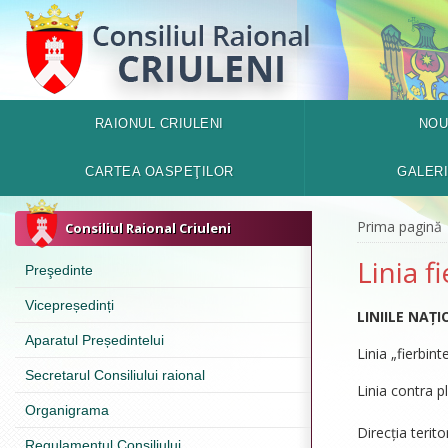
RAIONUL CRIULENI
NOU
CARTEA OASPEŢILOR
GALER
Prima pagină
Consiliul Raional Criuleni
Linia f
Preşedinte
Vicepreședinți
LINIILE NAȚ
Aparatul Președintelui
Linia „fierbin
Secretarul Consiliului raional
Linia contra p
Organigrama
Direcția terit
Regulamentul Consiliului