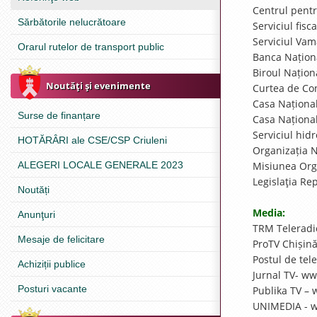
Centrul pent
Sărbătorile nelucrătoare
Serviciul fisc
Serviciul Va
Orarul rutelor de transport public
Banca Națion
Biroul Națion
Noutăţi şi evenimente
Curtea de Co
Casa Naționa
Surse de finanțare
Casa Naționa
Serviciul hi
HOTĂRÂRI ale CSE/CSP Criuleni
Organizația 
ALEGERI LOCALE GENERALE 2023
Misiunea Org
Legislaţia Re
Noutăți
Media:
Anunţuri
TRM Telerad
Mesaje de felicitare
ProTV Chișin
Postul de tel
Achiziții publice
Jurnal TV- w
Posturi vacante
Publika TV –
UNIMEDIA - 