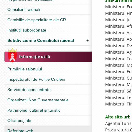
Site-uri ale m
Ministerul E
Consilierii raionali
Ministerul F
Ministerul Ju
Comisiile de specialitate ale CR
Ministerul Af
Instituții subordonate
Ministerul Af
Ministerul A
Subdiviziunile Consiliului raional
+
Ministerul De
Ministerul Ag
Informație utilă
Ministerul Tr
Ministerul M
Primăriile raionului
Ministerul E
Ministerul C
Inspectoratul de Poliție Criuleni
Ministerul Mu
Servicii desconcentrate
Ministerul S
Ministerul Te
Organizaţii Non Guvernamentale
Ministerul Ti
Patrimoniul cultural și turistic
Alte site-uri:
Oficii poștale
Agenția Turi
Procuratura 
Referinţe web