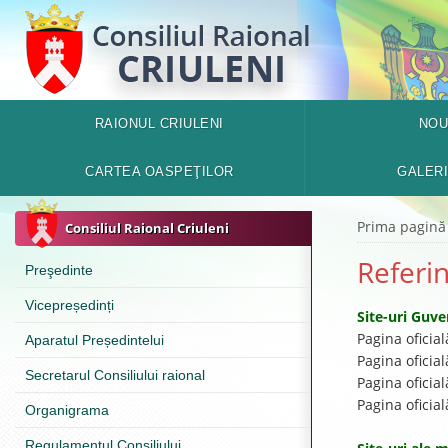
RAIONUL CRIULENI
NOU
CARTEA OASPEŢILOR
GALER
Prima pagină
Consiliul Raional Criuleni
Referi
Preşedinte
Vicepreședinți
Site-uri Guv
Pagina ofici
Aparatul Președintelui
Pagina oficia
Secretarul Consiliului raional
Pagina ofici
Pagina oficia
Organigrama
Regulamentul Consiliului