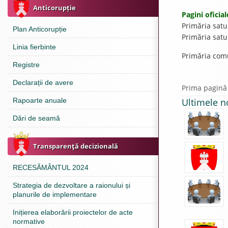
Anticorupție
Pagini oficial
Primăria satu
Plan Anticorupție
Primăria satu
Linia fierbinte
Primăria com
Registre
Declarații de avere
Prima pagină
Rapoarte anuale
Ultimele n
Dări de seamă
Transparenţă decizională
RECESĂMÂNTUL 2024
Strategia de dezvoltare a raionului și
planurile de implementare
Inițierea elaborării proiectelor de acte
normative