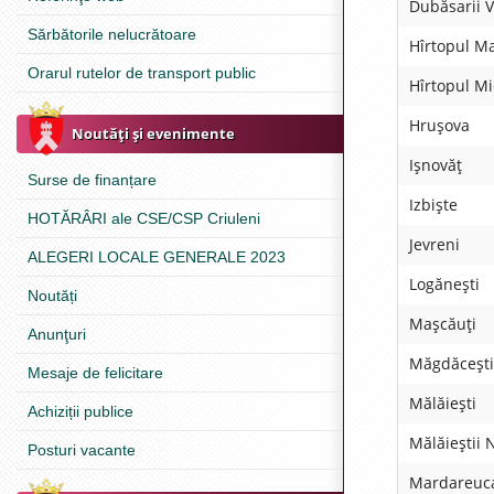
Dubăsarii V
Sărbătorile nelucrătoare
Hîrtopul M
Orarul rutelor de transport public
Hîrtopul Mi
Hruşova
Noutăţi şi evenimente
Işnovăţ
Surse de finanțare
Izbişte
HOTĂRÂRI ale CSE/CSP Criuleni
Jevreni
ALEGERI LOCALE GENERALE 2023
Logăneşti
Noutăți
Maşcăuţi
Anunţuri
Măgdăceşti
Mesaje de felicitare
Mălăieşti
Achiziții publice
Mălăieştii 
Posturi vacante
Mardareuc