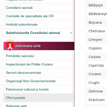
Bălăşeşti
Consilierii raionali
Bălăbăneşt
Comisiile de specialitate ale CR
Boşcana
Instituții subordonate
Chetroasa
Subdiviziunile Consiliului raional
+
Cimişeni
Informație utilă
Ciopleni
Primăriile raionului
Corjova
Inspectoratul de Poliție Criuleni
Coşerniţa
Servicii desconcentrate
Criuleni
Organizaţii Non Guvernamentale
Cruglic
Patrimoniul cultural și turistic
Dolinnoe
Oficii poștale
Drăsliceni
Referinţe web