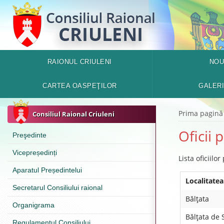
RAIONUL CRIULENI
NOU
CARTEA OASPEŢILOR
GALER
Prima pagină
Consiliul Raional Criuleni
Oficii 
Preşedinte
Vicepreședinți
Lista oficiilor
Aparatul Președintelui
Localitatea
Secretarul Consiliului raional
Bălţata
Organigrama
Bălţata de 
Regulamentul Consiliului