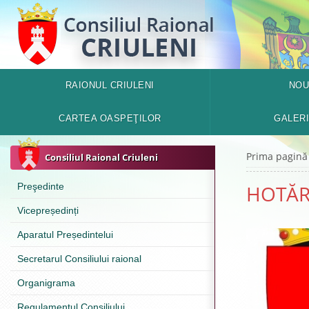
RAIONUL CRIULENI
NOU
CARTEA OASPEŢILOR
GALER
Prima pagină
Consiliul Raional Criuleni
Preşedinte
HOTĂRÂ
Vicepreședinți
Aparatul Președintelui
Secretarul Consiliului raional
Organigrama
Regulamentul Consiliului