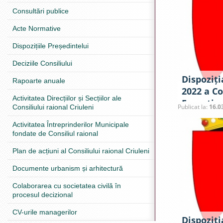
Consultări publice
Acte Normative
Dispozițiile Președintelui
Deciziile Consiliului
Dispoziți
Rapoarte anuale
2022 a Co
Activitatea Direcțiilor și Secțiilor ale
Excepțion
Publicat la:
16.0
Consiliului raional Criuleni
Criuleni
Activitatea Întreprinderilor Municipale
fondate de Consiliul raional
Plan de acțiuni al Consiliului raional Criuleni
Documente urbanism și arhitectură
Colaborarea cu societatea civilă în
procesul decizional
CV-urile managerilor
Dispoziți