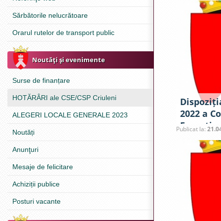
Sărbătorile nelucrătoare
Orarul rutelor de transport public
Noutăţi şi evenimente
Surse de finanțare
HOTĂRÂRI ale CSE/CSP Criuleni
Dispoziți
2022 a Co
ALEGERI LOCALE GENERALE 2023
Excepțion
Publicat la:
21.0
Noutăți
Anunţuri
Mesaje de felicitare
Achiziții publice
Posturi vacante