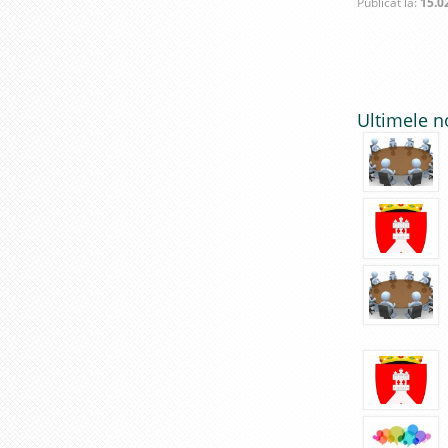
Publicat la:
15.0
Publică
Ultimele n