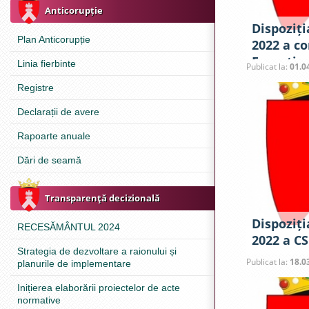
Anticorupție
Dispoziția
Plan Anticorupție
2022 a co
Excepțion
Linia fierbinte
Publicat la:
01.0
Registre
Declarații de avere
Rapoarte anuale
Dări de seamă
Transparenţă decizională
Dispoziți
RECESĂMÂNTUL 2024
2022 a CS
Strategia de dezvoltare a raionului și
Publicat la:
18.0
planurile de implementare
Inițierea elaborării proiectelor de acte
normative