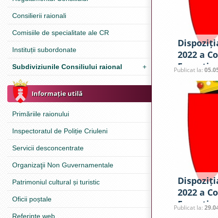
Consilierii raionali
Comisiile de specialitate ale CR
Dispoziți
Instituții subordonate
2022 a Co
Excepțion
Subdiviziunile Consiliului raional
+
Publicat la:
05.0
Criuleni
Informație utilă
Primăriile raionului
Inspectoratul de Poliție Criuleni
Servicii desconcentrate
Organizaţii Non Guvernamentale
Dispoziți
Patrimoniul cultural și turistic
2022 a Co
Oficii poștale
Excepțion
Publicat la:
29.0
Referinţe web