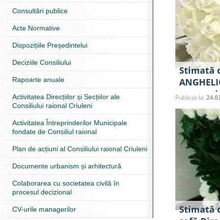
Consultări publice
Acte Normative
Dispozițiile Președintelui
Deciziile Consiliului
Stimată 
Rapoarte anuale
ANGHELIC
comunei 
Activitatea Direcțiilor și Secțiilor ale
Publicat la:
24.0
Consiliului raional Criuleni
Activitatea Întreprinderilor Municipale
fondate de Consiliul raional
Plan de acțiuni al Consiliului raional Criuleni
Documente urbanism și arhitectură
Colaborarea cu societatea civilă în
procesul decizional
Stimată 
CV-urile managerilor