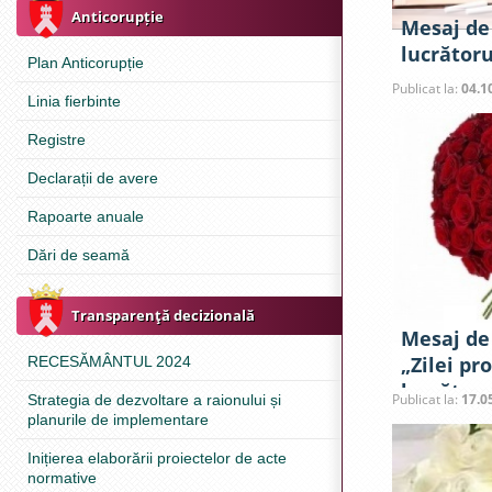
Anticorupție
Mesaj de 
lucrător
Plan Anticorupție
Publicat la:
04.1
Linia fierbinte
Registre
Declarații de avere
Rapoarte anuale
Dări de seamă
Transparenţă decizională
Mesaj de 
„Zilei pr
RECESĂMÂNTUL 2024
lucrător
Publicat la:
17.0
Strategia de dezvoltare a raionului și
culturii”.
planurile de implementare
Inițierea elaborării proiectelor de acte
normative