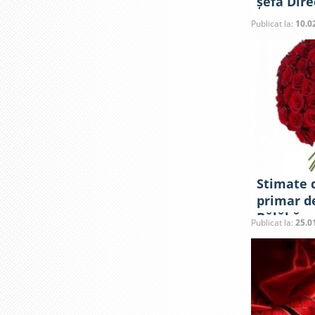
șefă Dire
Publicat la:
10.0
Stimate
primar 
Bălăbăne
Publicat la:
25.0