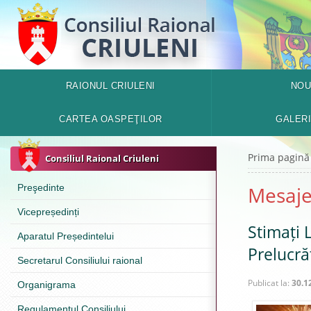
RAIONUL CRIULENI
NOU
CARTEA OASPEŢILOR
GALER
Prima pagină
Consiliul Raional Criuleni
Preşedinte
Mesaje 
Vicepreședinți
Stimați L
Aparatul Președintelui
Prelucră
Secretarul Consiliului raional
Publicat la:
30.1
Organigrama
Regulamentul Consiliului