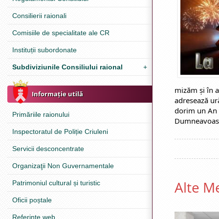
Consilierii raionali
Comisiile de specialitate ale CR
Instituții subordonate
Subdiviziunile Consiliului raional
+
mizăm și în an
Informație utilă
adresează urăr
dorim un An N
Primăriile raionului
Dumneavoastr
Inspectoratul de Poliție Criuleni
Servicii desconcentrate
Organizaţii Non Guvernamentale
Alte Me
Patrimoniul cultural și turistic
Oficii poștale
Referinţe web