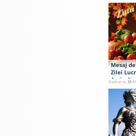
ai admini
Mesaj de 
Zilei Luc
Agricultu
Publicat la:
25.1
Prelucră