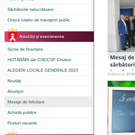
Sărbătorile nelucrătoare
Orarul rutelor de transport public
Noutăţi şi evenimente
Surse de finanțare
Mesaj de 
HOTĂRÂRI ale CSE/CSP Criuleni
sărbător
ALEGERI LOCALE GENERALE 2023
Locale și
Publicat la:
31.0
Administr
Noutăți
Anunţuri
Mesaje de felicitare
Achiziții publice
Posturi vacante