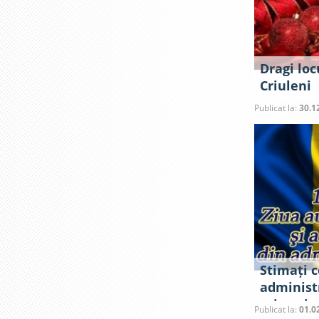
Dragi loc
Criuleni
Publicat la:
30.1
Stimați c
administr
primari, a
Publicat la:
01.0