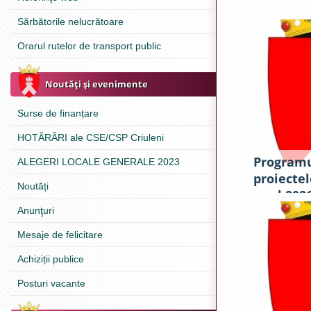
Sărbătorile nelucrătoare
Orarul rutelor de transport public
Noutăţi şi evenimente
Surse de finanțare
HOTĂRÂRI ale CSE/CSP Criuleni
Programu
ALEGERI LOCALE GENERALE 2023
proiectel
Noutăți
anul 202
Anunţuri
Mesaje de felicitare
Achiziții publice
Posturi vacante