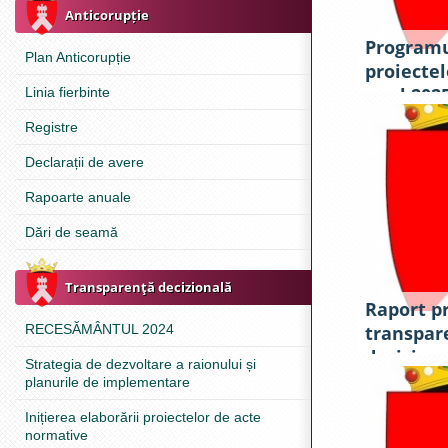
Anticorupție
Programu
Plan Anticorupție
proiectel
anul 202
Linia fierbinte
Registre
Declarații de avere
Rapoarte anuale
Dări de seamă
Transparenţă decizională
Raport p
RECESĂMÂNTUL 2024
transpar
deciziona
Strategia de dezvoltare a raionului și
președint
planurile de implementare
subdiviz
Inițierea elaborării proiectelor de acte
Consiliul
normative