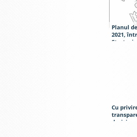
Planul de
2021, înt
Strategie
social-e
Criuleni 
Cu privir
transpar
deciziona
președint
subdiviz