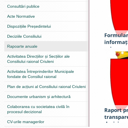
anul 202
Consultări publice
Acte Normative
Dispozițiile Președintelui
Formular
Deciziile Consiliului
informați
Rapoarte anuale
asigurar
procesul 
Activitatea Direcțiilor și Secțiilor ale
Consiliului raional Criuleni
Activitatea Întreprinderilor Municipale
fondate de Consiliul raional
Plan de acțiuni al Consiliului raional Criuleni
Documente urbanism și arhitectură
Colaborarea cu societatea civilă în
Raport p
procesul decizional
transpar
CV-urile managerilor
deciziona