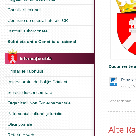
Consilierii raionali
Comisiile de specialitate ale CR
Instituții subordonate
Subdiviziunile Consiliului raional
+
Informație utilă
Documente a
Primăriile raionului
Program
Inspectoratul de Poliție Criuleni
docx, 15
Servicii desconcentrate
Accesări: 668
Organizaţii Non Guvernamentale
Patrimoniul cultural și turistic
Oficii poștale
Alte R
Referinţe web