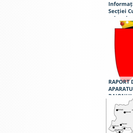
Informați
Secției C
prima ju
RAPORT D
APARATU
RAIONULU
DIRECȚII
PENTRU 