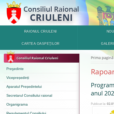
RAIONUL CRIULENI
NOU
CARTEA OASPEŢILOR
GALER
Prima pagină
Consiliul Raional Criuleni
Preşedinte
Rapoar
Vicepreședinți
Programu
Aparatul Președintelui
anul 20
Secretarul Consiliului raional
Publicat la:
02.0
Organigrama
Regulamentul Consiliului