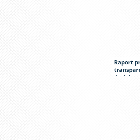
președint
subdiviz
Consiliul
anul 202
Raport p
transpar
deciziona
președint
subdiviz
Consiliul
anul 202