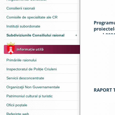
Consilierii raionali
Comisiile de specialitate ale CR
Programu
Instituții subordonate
proiectel
anul 2021
Subdiviziunile Consiliului raional
+
Informație utilă
Primăriile raionului
Inspectoratul de Poliție Criuleni
Servicii desconcentrate
Organizaţii Non Guvernamentale
RAPORT 
Patrimoniul cultural și turistic
Oficii poștale
Referinţe web