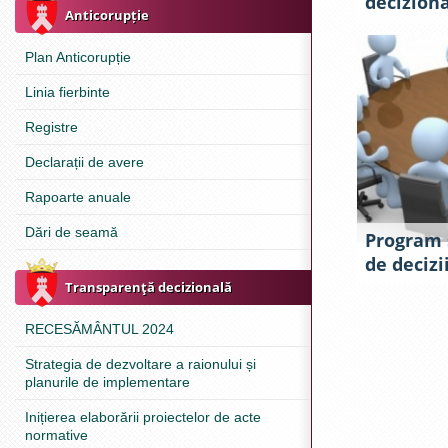
decizion
Anticorupție
Plan Anticorupție
Linia fierbinte
Registre
Declarații de avere
Rapoarte anuale
Dări de seamă
Program 
de decizi
Transparenţă decizională
RECESĂMÂNTUL 2024
Strategia de dezvoltare a raionului și
planurile de implementare
Inițierea elaborării proiectelor de acte
normative