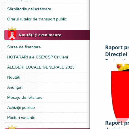
Sărbătorile nelucrătoare
Orarul rutelor de transport public
Noutăţi şi evenimente
Raport pr
Surse de finanțare
Direcției
HOTĂRÂRI ale CSE/CSP Criuleni
Protecție
2019 și o
ALEGERI LOCALE GENERALE 2023
în anul 2
Noutăți
Anunţuri
Mesaje de felicitare
Achiziții publice
Posturi vacante
Raport p