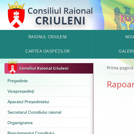
RAIONUL CRIULENI
NOU
CARTEA OASPEŢILOR
GALER
Prima pagină
Consiliul Raional Criuleni
Preşedinte
Rapoar
Vicepreședinți
Aparatul Președintelui
Secretarul Consiliului raional
Organigrama
Regulamentul Consiliului