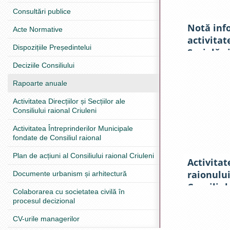
Consultări publice
Notă inf
Acte Normative
activitat
Dispozițiile Președintelui
Socială ş
Criuleni 
Deciziile Consiliului
obiective
Rapoarte anuale
anul 201
Activitatea Direcțiilor și Secțiilor ale
Consiliului raional Criuleni
Activitatea Întreprinderilor Municipale
fondate de Consiliul raional
Plan de acțiuni al Consiliului raional Criuleni
Activitat
raionului
Documente urbanism și arhitectură
Consiliul
Colaborarea cu societatea civilă în
îndeplini
procesul decizional
acţiuni p
CV-urile managerilor
realizare