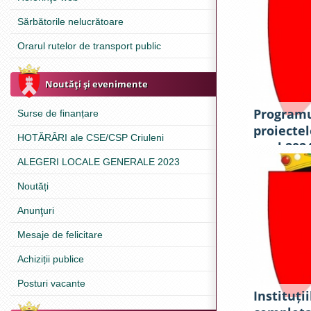
Sărbătorile nelucrătoare
Orarul rutelor de transport public
Noutăţi şi evenimente
Programu
Surse de finanțare
proiectel
HOTĂRÂRI ale CSE/CSP Criuleni
anul 202
ALEGERI LOCALE GENERALE 2023
Noutăți
Anunţuri
Mesaje de felicitare
Achiziții publice
Posturi vacante
Instituții