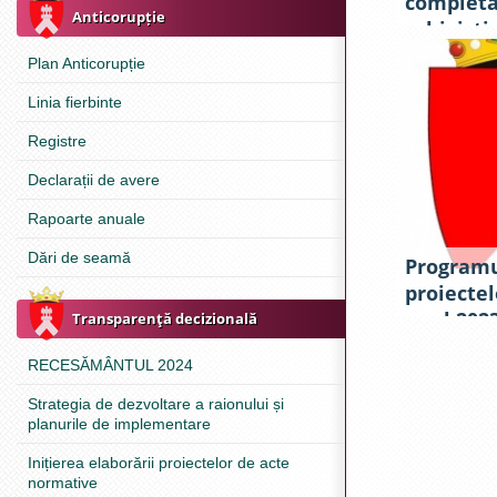
completa
Anticorupție
arhivisti
activează
Plan Anticorupție
pentru a
Linia fierbinte
Registre
Declarații de avere
Rapoarte anuale
Dări de seamă
Programu
proiectel
anul 202
Transparenţă decizională
RECESĂMÂNTUL 2024
Strategia de dezvoltare a raionului și
planurile de implementare
Inițierea elaborării proiectelor de acte
normative