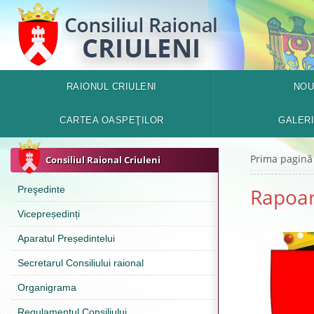
RAIONUL CRIULENI
NOU
CARTEA OASPEŢILOR
GALER
Prima pagină
Consiliul Raional Criuleni
Preşedinte
Rapoar
Vicepreședinți
Aparatul Președintelui
Secretarul Consiliului raional
Organigrama
Regulamentul Consiliului