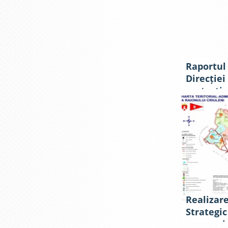
alocarea
financiar
Raportul 
Direcției
protecție
subordin
raional C
perioada
Realizar
Strategic
economic