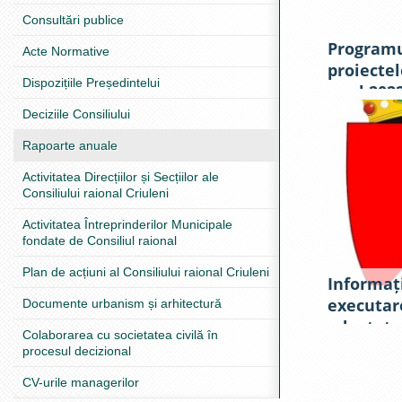
Consultări publice
Programu
Acte Normative
proiectel
Dispozițiile Președintelui
anul 202
Deciziile Consiliului
Rapoarte anuale
Activitatea Direcțiilor și Secțiilor ale
Consiliului raional Criuleni
Activitatea Întreprinderilor Municipale
fondate de Consiliul raional
Plan de acțiuni al Consiliului raional Criuleni
Informaț
executare
Documente urbanism și arhitectură
adoptate
Colaborarea cu societatea civilă în
2021 de C
procesul decizional
privind 
CV-urile managerilor
raional p