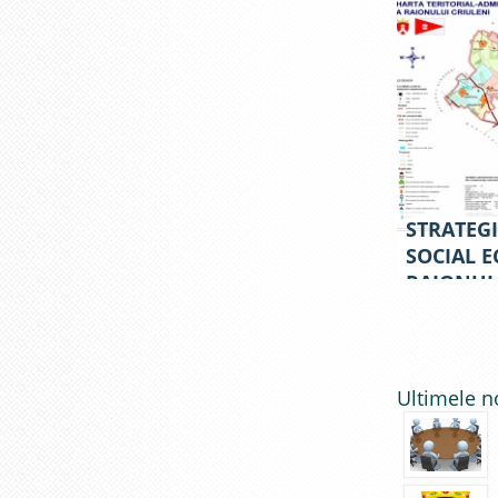
2016-202
STRATEG
SOCIAL 
RAIONUL
ANII 202
Ultimele n