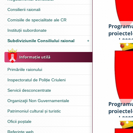
Consilierii raionali
Comisiile de specialitate ale CR
Programu
Instituții subordonate
proiectel
anul 202
Subdiviziunile Consiliului raional
+
Informație utilă
Primăriile raionului
Inspectoratul de Poliție Criuleni
Servicii desconcentrate
Organizaţii Non Guvernamentale
Programu
proiectel
Patrimoniul cultural și turistic
anul 202
Oficii poștale
Referinţe web