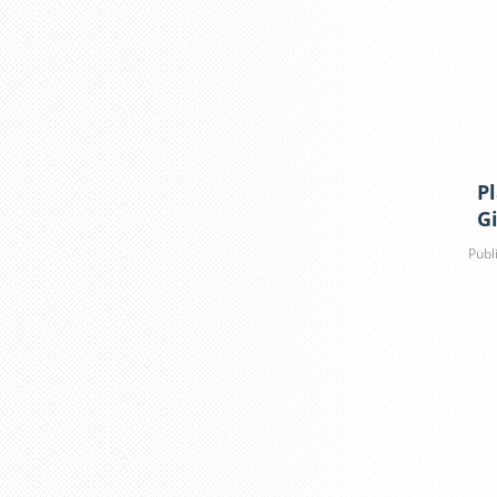
Pl
G
Publ