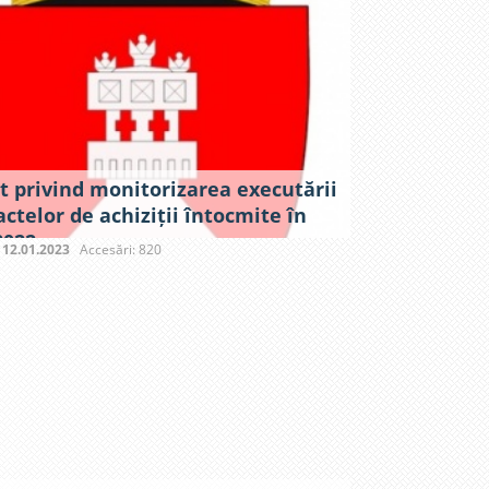
t privind monitorizarea executării
ctelor de achiziții întocmite în
2022
:
12.01.2023
Accesări: 820