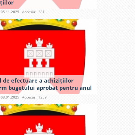
țiilor
:
05.11.2025
Accesări: 381
 de efectuare a achizițiilor
rm bugetului aprobat pentru anul
:
03.01.2025
Accesări: 1259