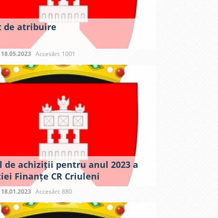
 de atribuire
:
18.05.2023
Accesări: 1001
 de achiziții pentru anul 2023 a
iei Finanțe CR Criuleni
:
18.01.2023
Accesări: 880