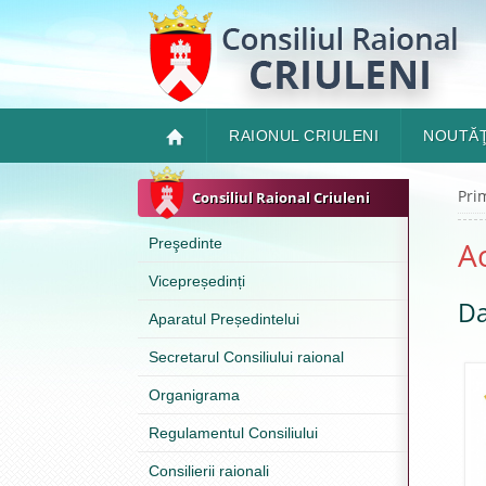
RAIONUL CRIULENI
NOUTĂŢ
Pri
Consiliul Raional Criuleni
Preşedinte
Ac
Vicepreședinți
Da
Aparatul Președintelui
Secretarul Consiliului raional
Organigrama
Regulamentul Consiliului
Consilierii raionali