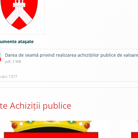
umente ataşate
Darea de seamă privind realizarea achizițiilor publice de valoar
pdf, 2 MB
sări: 1377
te Achiziții publice