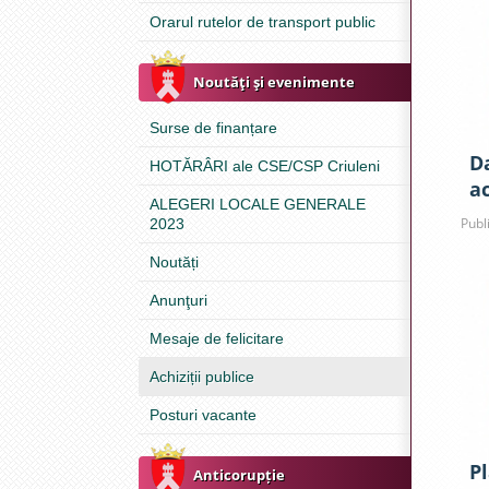
Orarul rutelor de transport public
Noutăţi şi evenimente
Surse de finanțare
D
HOTĂRÂRI ale CSE/CSP Criuleni
ac
ALEGERI LOCALE GENERALE
Publ
2023
Noutăți
Anunţuri
Mesaje de felicitare
Achiziții publice
Posturi vacante
P
Anticorupție