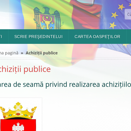
I
SCRIE PREŞEDINTELUI
CARTEA OASPEŢILOR
ma pagină
» Achiziții publice
hiziții publice
rea de seamă privind realizarea achizițiil