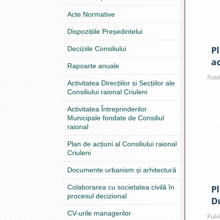
Acte Normative
Dispozițiile Președintelui
P
Deciziile Consiliului
a
Rapoarte anuale
p
Publ
Activitatea Direcțiilor și Secțiilor ale
Consiliului raional Criuleni
Activitatea Întreprinderilor
Municipale fondate de Consiliul
raional
Plan de acțiuni al Consiliului raional
Criuleni
Documente urbanism și arhitectură
Colaborarea cu societatea civilă în
Pl
procesul decizional
D
CV-urile managerilor
Publ