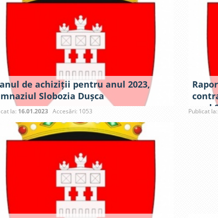
anul de achiziții pentru anul 2023,
Rapor
imnaziul Slobozia Dușca
contra
anul 
icat la:
16.01.2023
Accesări: 1053
Publicat la