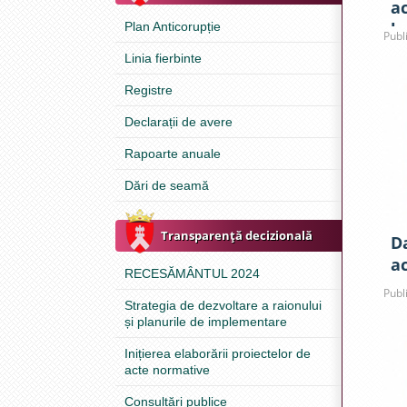
ac
b
Plan Anticorupție
Publ
Linia fierbinte
Registre
Declarații de avere
Rapoarte anuale
Dări de seamă
Transparenţă decizională
D
ac
RECESĂMÂNTUL 2024
Publ
Strategia de dezvoltare a raionului
și planurile de implementare
Inițierea elaborării proiectelor de
acte normative
Consultări publice