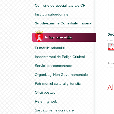
Comisiile de specialitate ale CR
Instituții subordonate
Subdiviziunile Consiliului raional
+
Doc
Informație utilă
Primăriile raionului
Inspectoratul de Poliție Criuleni
Acce
Servicii desconcentrate
Organizaţii Non Guvernamentale
Patrimoniul cultural și turistic
Al
Oficii poștale
Referinţe web
Sărbătorile nelucrătoare