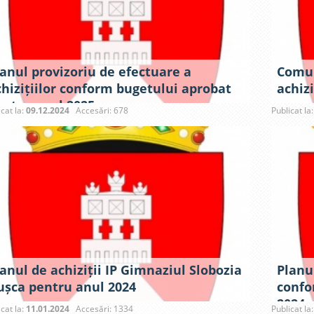
lanul provizoriu de efectuare a
Comun
chizițiilor conform bugetului aprobat
achizi
entru anul 2025
icat la:
09.12.2024
Accesări: 678
Publicat la
anul de achiziții IP Gimnaziul Slobozia
Planul
ușca pentru anul 2024
confo
2024
icat la:
11.01.2024
Accesări: 1334
Publicat la