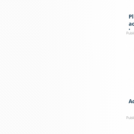
P
ac
b
Publ
Ac
Publ