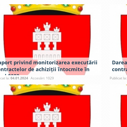
aport privind monitorizarea executării
Darea
ntractelor de achiziții întocmite în
contra
nul 2023
icat la:
04.01.2024
Accesări: 1029
Publicat la