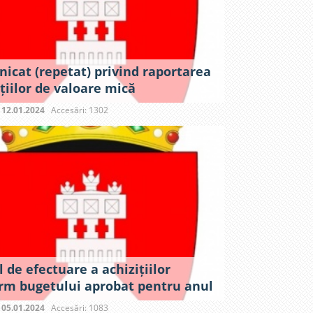
icat (repetat) privind raportarea
țiilor de valoare mică
:
12.01.2024
Accesări: 1302
 de efectuare a achizițiilor
rm bugetului aprobat pentru anul
:
05.01.2024
Accesări: 1083