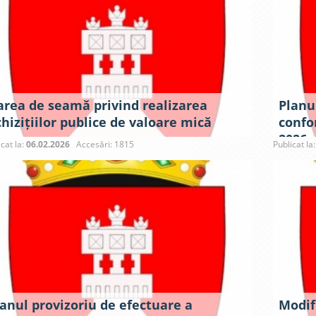
area de seamă privind realizarea
Planul
hizițiilor publice de valoare mică
confo
2026
icat la:
06.02.2026
Accesări: 1815
Publicat la
lanul provizoriu de efectuare a
Modif