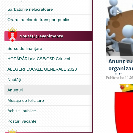
raional C
Sărbătorile nelucrătoare
Orarul rutelor de transport public
Noutăţi şi evenimente
Surse de finanțare
HOTĂRÂRI ale CSE/CSP Criuleni
Anunț cu 
organizar
ALEGERI LOCALE GENERALE 2023
publice 
Publicat la:
11.0
Noutăți
subiectel
propuse 
Anunţuri
ședința 
Mesaje de felicitare
Consiliul
din 15 s
Achiziții publice
Posturi vacante