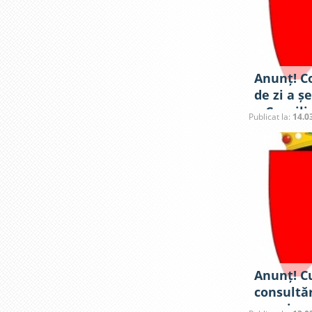
Anunț! C
de zi a ș
a Consili
Publicat la:
14.0
din 17 ma
Anunț! Cu
consultăr
marginea