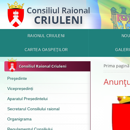
RAIONUL CRIULENI
NOU
CARTEA OASPEŢILOR
GALER
Prima pagină
Consiliul Raional Criuleni
Preşedinte
Anunţu
Vicepreședinți
Aparatul Președintelui
Secretarul Consiliului raional
Organigrama
Regulamentul Consiliului