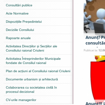
Consultări publice
Acte Normative
Dispozițiile Președintelui
Deciziile Consiliului
Anunț! P
Rapoarte anuale
consultăr
Activitatea Direcțiilor și Secțiilor ale
marginea
Publicat la:
12.0
Consiliului raional Criuleni
decizie p
Activitatea Întreprinderilor Municipale
extraordi
fondate de Consiliul raional
raional C
Plan de acțiuni al Consiliului raional Criuleni
Documente urbanism și arhitectură
Colaborarea cu societatea civilă în
procesul decizional
CV-urile managerilor
Anunț!!!