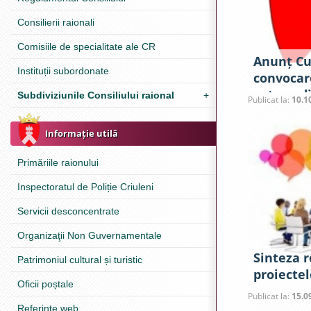
Consilierii raionali
Comisiile de specialitate ale CR
Anunț Cu 
Instituții subordonate
convocar
extraordi
Subdiviziunile Consiliului raional
+
Publicat la:
10.1
raional C
octombri
Informație utilă
Primăriile raionului
Inspectoratul de Poliție Criuleni
Servicii desconcentrate
Organizaţii Non Guvernamentale
Sinteza 
Patrimoniul cultural și turistic
proiectel
Oficii poștale
spre exa
Publicat la:
15.0
extraordi
Referinţe web