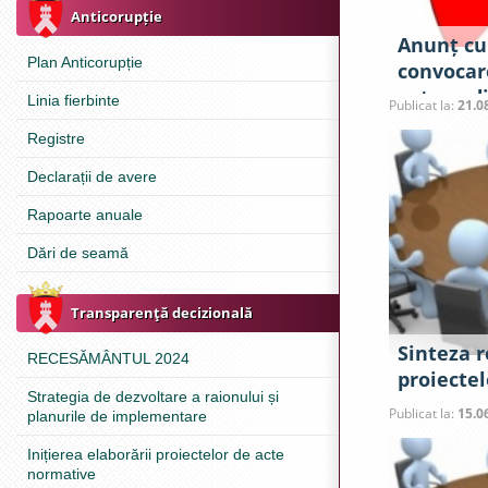
Anticorupție
Anunț cu 
Plan Anticorupție
convocar
extraordi
Linia fierbinte
Publicat la:
21.0
raional C
Registre
de 25 au
Declarații de avere
Rapoarte anuale
Dări de seamă
Transparenţă decizională
Sinteza 
RECESĂMÂNTUL 2024
proiectel
Strategia de dezvoltare a raionului și
spre exa
Publicat la:
15.0
planurile de implementare
extraordi
raional C
Inițierea elaborării proiectelor de acte
normative
2023