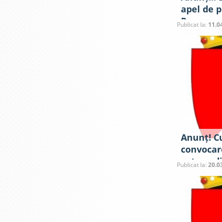
apel de p
Programu
Publicat la:
11.0
Mării Ne
Anunț! Cu
convocar
extraordi
Publicat la:
20.0
raional C
2023