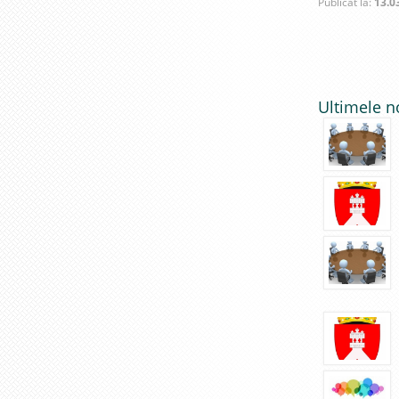
Publicat la:
13.0
decizie p
extraordi
raional C
2023
Ultimele n