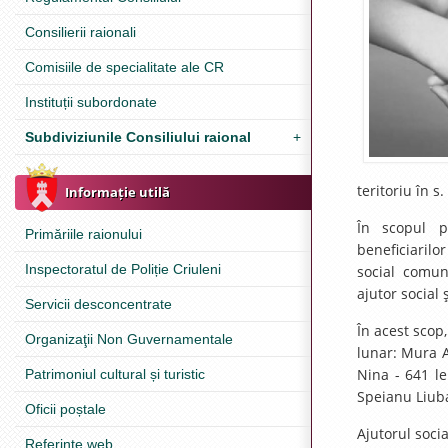
Consilierii raionali
Comisiile de specialitate ale CR
Instituții subordonate
Subdiviziunile Consiliului raional
+
teritoriu în s
Informație utilă
În scopul pr
Primăriile raionului
beneficiarilo
Inspectoratul de Poliție Criuleni
social comun
ajutor social 
Servicii desconcentrate
În acest scop
Organizaţii Non Guvernamentale
lunar: Mura A
Nina - 641 le
Patrimoniul cultural și turistic
Speianu Liuba 
Oficii poștale
Ajutorul socia
Referinţe web