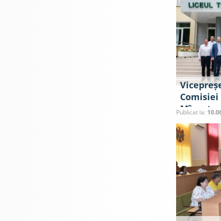
Vicepreș
Comisiei
Mînzatu, 
Publicat la:
10.0