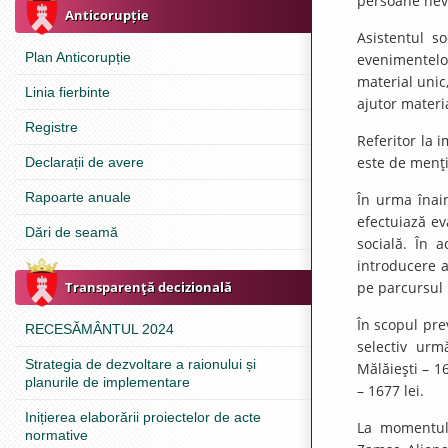
persoane nev
Anticorupție
Asistentul s
Plan Anticorupție
evenimentelor
material unic
Linia fierbinte
ajutor material
Registre
Referitor la 
este de menţio
Declarații de avere
Rapoarte anuale
În urma înain
efectuiază ev
Dări de seamă
socială. În a
introducere a
Transparenţă decizională
pe parcursul 
În scopul prev
RECESĂMÂNTUL 2024
selectiv urmă
Strategia de dezvoltare a raionului și
Mălăieşti – 1
planurile de implementare
– 1677 lei.
Inițierea elaborării proiectelor de acte
La momentul v
normative