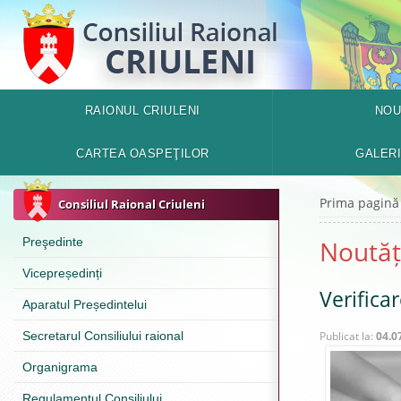
RAIONUL CRIULENI
NOU
CARTEA OASPEŢILOR
GALER
Prima pagină
Consiliul Raional Criuleni
Preşedinte
Noutăț
Vicepreședinți
Verificar
Aparatul Președintelui
Secretarul Consiliului raional
Publicat la:
04.0
Organigrama
Regulamentul Consiliului