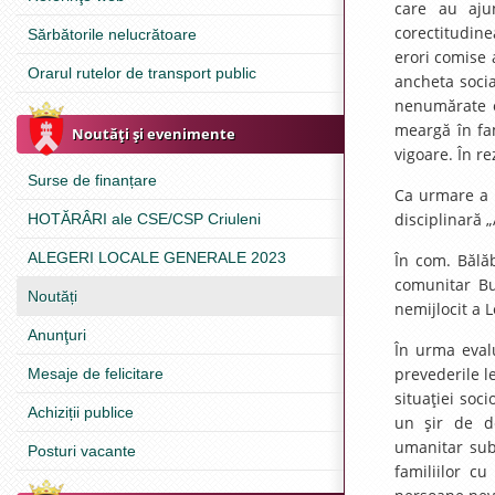
care au aju
corectitudine
Sărbătorile nelucrătoare
erori comise a
Orarul rutelor de transport public
ancheta socia
nenumărate or
meargă în fam
Noutăţi şi evenimente
vigoare. În re
Surse de finanțare
Ca urmare a ve
disciplinară 
HOTĂRÂRI ale CSE/CSP Criuleni
ALEGERI LOCALE GENERALE 2023
În com. Bălăb
comunitar Bul
Noutăți
nemijlocit a L
Anunţuri
În urma evalu
prevederile l
Mesaje de felicitare
situaţiei soci
Achiziții publice
un şir de de
umanitar sub
Posturi vacante
familiilor cu