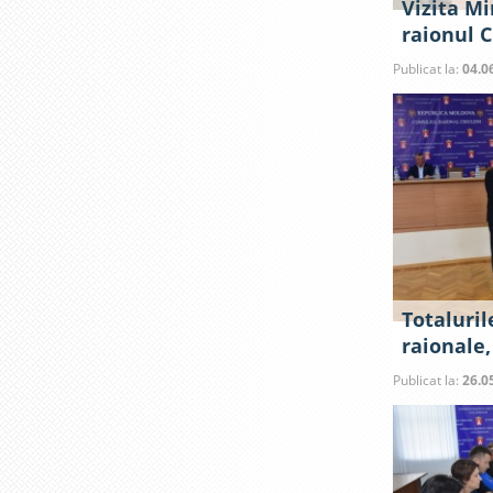
Vizita Mi
raionul C
Publicat la:
04.0
Totaluril
raionale,
Publicat la:
26.0