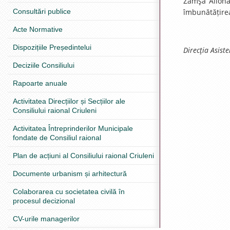
Zamşa Aliona 
Consultări publice
îmbunătățirea 
Acte Normative
Dispozițiile Președintelui
Direcţia Asiste
Deciziile Consiliului
Rapoarte anuale
Activitatea Direcțiilor și Secțiilor ale
Consiliului raional Criuleni
Activitatea Întreprinderilor Municipale
fondate de Consiliul raional
Plan de acțiuni al Consiliului raional Criuleni
Documente urbanism și arhitectură
Colaborarea cu societatea civilă în
procesul decizional
CV-urile managerilor