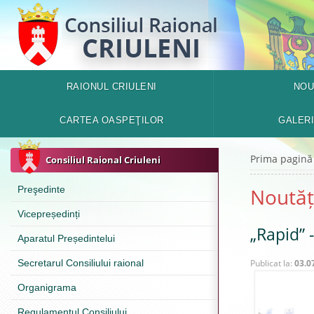
RAIONUL CRIULENI
NOU
CARTEA OASPEŢILOR
GALER
Prima pagină
Consiliul Raional Criuleni
Preşedinte
Noutăț
Vicepreședinți
„Rapid” 
Aparatul Președintelui
Secretarul Consiliului raional
Publicat la:
03.0
Organigrama
Regulamentul Consiliului