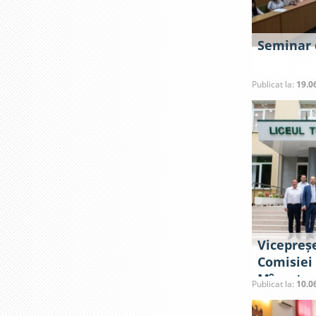
Seminar 
Publicat la:
19.0
Vicepreș
Comisiei
Mînzatu, 
Publicat la:
10.0