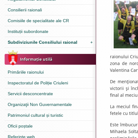
Consilierii raionali
Comisiile de specialitate ale CR
Instituții subordonate
Subdiviziunile Consiliului raional
+
raionului Criu
Informație utilă
zona de nord
Valentina Carţ
Primăriile raionului
De menţionat
Inspectoratul de Poliție Criuleni
victorii şi î
Servicii desconcentrate
final al meciu
Organizaţii Non Guvernamentale
La meciul fina
fetele cu tit
Patrimoniul cultural și turistic
Este îmbucur
Oficii poștale
Mihaela Solta
Referinţe web