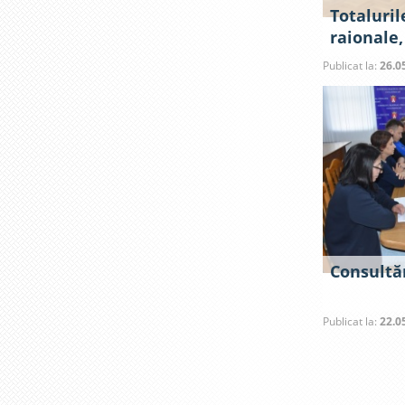
Totaluril
raionale,
Publicat la:
26.0
Consultăr
Publicat la:
22.0