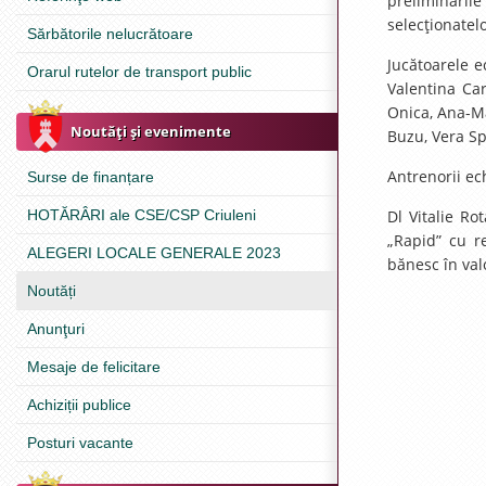
preliminăril
selecţionatel
Sărbătorile nelucrătoare
Jucătoarele e
Orarul rutelor de transport public
Valentina Car
Onica, Ana-M
Noutăţi şi evenimente
Buzu, Vera Sp
Antrenorii ec
Surse de finanțare
HOTĂRÂRI ale CSE/CSP Criuleni
Dl Vitalie Ro
„Rapid” cu re
ALEGERI LOCALE GENERALE 2023
bănesc în val
Noutăți
Anunţuri
Mesaje de felicitare
Achiziții publice
Posturi vacante