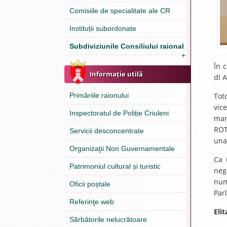
Comisiile de specialitate ale CR
Instituții subordonate
Subdiviziunile Consiliului raional
+
În 
Informație utilă
dl 
Primăriile raionului
Tot
vic
Inspectoratul de Poliție Criuleni
mar
ROT
Servicii desconcentrate
una
Organizaţii Non Guvernamentale
Ca 
Patrimoniul cultural și turistic
neg
num
Oficii poștale
Par
Referinţe web
Eli
Sărbătorile nelucrătoare