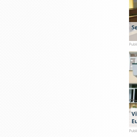
S
Publ
V
E
Publ