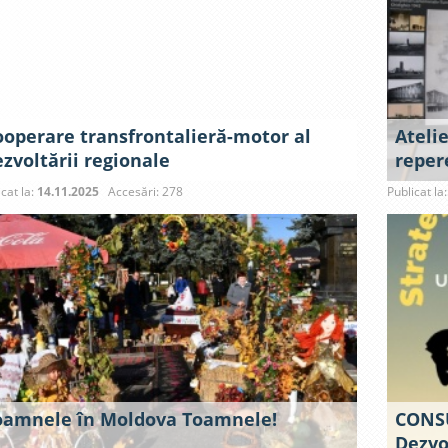
ooperare transfrontalieră-motor al
Ateli
zvoltării regionale
repere
icat la:
14.11.2025
Accesări: 278
Publicat la
oamnele în Moldova Toamnele!
CONSU
Dezvo