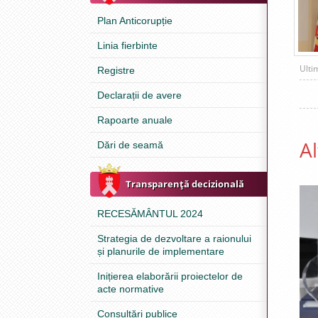
Plan Anticorupție
Linia fierbinte
Ulti
Registre
Declarații de avere
Rapoarte anuale
Al
Dări de seamă
Transparenţă decizională
RECESĂMÂNTUL 2024
Strategia de dezvoltare a raionului
și planurile de implementare
Inițierea elaborării proiectelor de
acte normative
Consultări publice