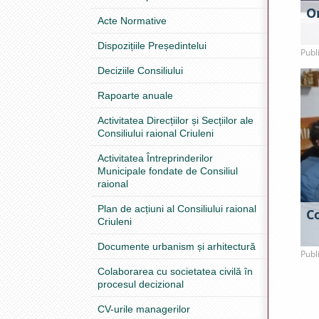
O
Acte Normative
Dispozițiile Președintelui
Publ
Deciziile Consiliului
Rapoarte anuale
Activitatea Direcțiilor și Secțiilor ale
Consiliului raional Criuleni
Activitatea Întreprinderilor
Municipale fondate de Consiliul
raional
Plan de acțiuni al Consiliului raional
C
Criuleni
Documente urbanism și arhitectură
Publ
Colaborarea cu societatea civilă în
procesul decizional
CV-urile managerilor