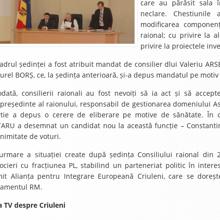
care au părăsit sala î
neclare. Chestiunile
modificarea componențe
raional; cu privire la 
privire la proiectele inv
cadrul ședinței a fost atribuit mandat de consilier dlui Valeriu ARSE
Aurel BORȘ, ce, la ședința anterioară, și-a depus mandatul pe motiv 
odată, consilierii raionali au fost nevoiți să ia act și să acce
epreședinte al raionului, responsabil de gestionarea domeniului Asis
tie a depus o cerere de eliberare pe motive de sănătate. În cond
ARU a desemnat un candidat nou la această funcție – Constantin R
nimitate de voturi.
urmare a situației create după ședința Consiliului raional din 
ocieri cu fracțiunea PL, stabilind un parteneriat politic în intere
it Alianța pentru Integrare Europeană Criuleni, care se doreș
lamentul RM.
ta TV despre Criuleni