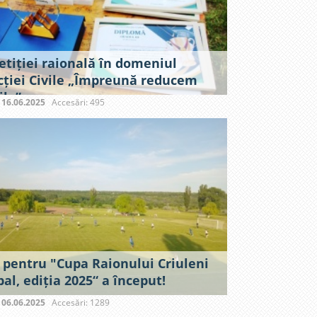
tiției raională în domeniul
cției Civile „Împreună reducem
ile”,
:
16.06.2025
Accesări: 495
 pentru "Cupa Raionului Criuleni
bal, ediția 2025“ a început!
:
06.06.2025
Accesări: 1289