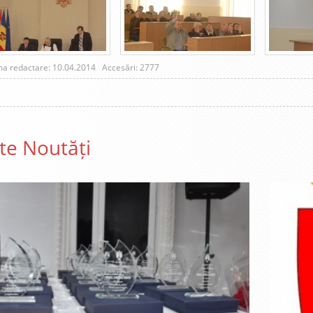
ma redactare: 10.04.2014
Accesări: 2777
te Noutăți