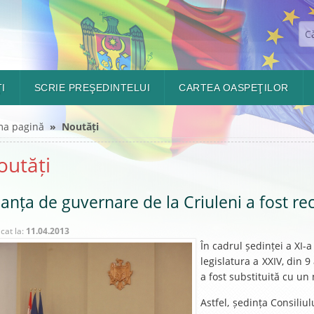
I
SCRIE PREŞEDINTELUI
CARTEA OASPEŢILOR
ma pagină
» Noutăți
outăți
ianța de guvernare de la Criuleni a fost re
icat la:
11.04.2013
În cadrul ședinței a XI-a
legislatura a XXIV, din 
a fost substituită cu un
Astfel, ședința Consiliu