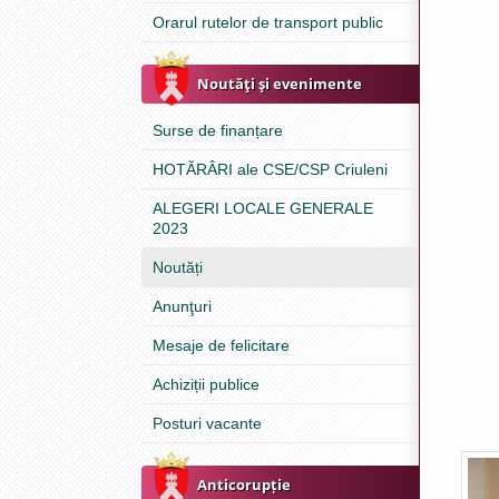
Orarul rutelor de transport public
Noutăţi şi evenimente
Surse de finanțare
HOTĂRÂRI ale CSE/CSP Criuleni
ALEGERI LOCALE GENERALE
2023
Noutăți
Anunţuri
Mesaje de felicitare
Achiziții publice
Posturi vacante
Anticorupție