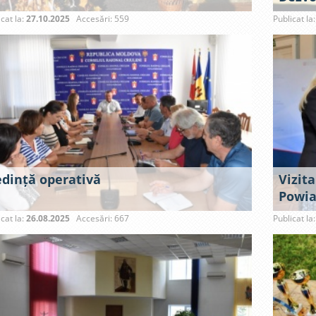
icat la:
27.10.2025
Accesări: 559
Publicat la
edință operativă
Vizita
Powia
icat la:
26.08.2025
Accesări: 667
Publicat la