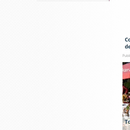
C
de
Publ
T