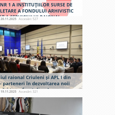
 NR 1 A INSTITUŢIILOR SURSE DE
ETARE A FONDULUI ARHIVISTIC
AT A SERVICIULUI RAIONAL
:
20.11.2025
Accesări: 527
ENI
iul raional Criuleni și APL I din
- parteneri în dezvoltarea noii
rări transfrontaliere!
:
19.11.2025
Accesări: 321