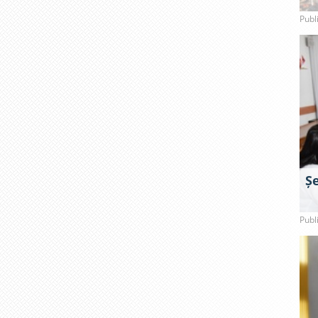
Publ
Ș
Publ