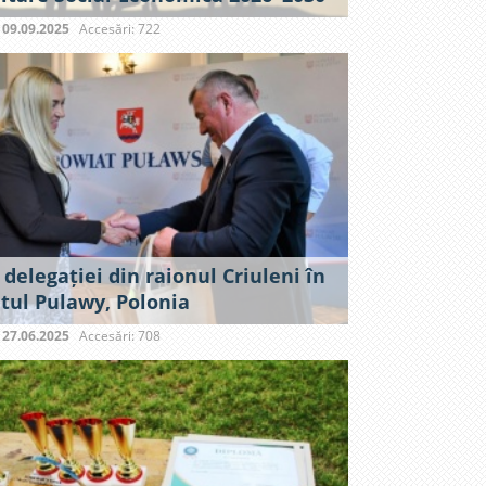
:
09.09.2025
Accesări: 722
 delegației din raionul Criuleni în
tul Pulawy, Polonia
:
27.06.2025
Accesări: 708