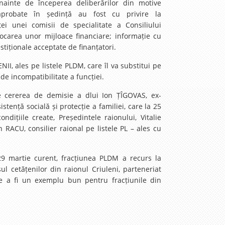
nainte de începerea deliberărilor din motive
 aprobate în ședință au fost cu privire la
i unei comisii de specialitate a Consiliului
alocarea unor mijloace financiare; informație cu
estiționale acceptate de finanțatori.
NII, ales pe listele PLDM, care îl va substitui pe
de incompatibilitate a funcției.
pte cererea de demisie a dlui Ion ȚÎGOVAS, ex-
tență socială și protecție a familiei, care la 25
ițiile create, Președintele raionului, Vitalie
ACU, consilier raional pe listele PL – ales cu
29 martie curent, fracțiunea PLDM a recurs la
sul cetățenilor din raionul Criuleni, parteneriat
te a fi un exemplu bun pentru fracțiunile din