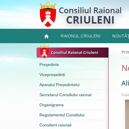
RAIONUL CRIULENI
NOUTĂŢ
Pri
Consiliul Raional Criuleni
Preşedinte
N
Vicepreședinți
Al
Aparatul Președintelui
Secretarul Consiliului raional
Publ
Organigrama
Regulamentul Consiliului
Consilierii raionali