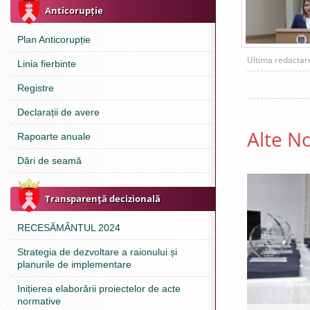
Anticorupție
Plan Anticorupție
Ultima redacta
Linia fierbinte
Registre
Declarații de avere
Alte No
Rapoarte anuale
Dări de seamă
Transparenţă decizională
RECESĂMÂNTUL 2024
Strategia de dezvoltare a raionului și
planurile de implementare
Inițierea elaborării proiectelor de acte
normative