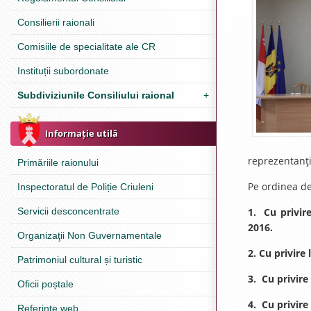
Consilierii raionali
Comisiile de specialitate ale CR
Instituții subordonate
Subdiviziunile Consiliului raional
+
Informație utilă
reprezentanţii
Primăriile raionului
Pe ordinea de
Inspectoratul de Poliție Criuleni
1.
Cu privir
Servicii desconcentrate
2016.
Organizaţii Non Guvernamentale
2. Cu privire
Patrimoniul cultural și turistic
3.
Cu privire
Oficii poștale
4.
Cu privire
Referinţe web