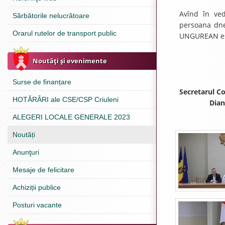
Avînd în ved
Sărbătorile nelucrătoare
persoana dne
Orarul rutelor de transport public
UNGUREAN este
Noutăţi şi evenimente
Surse de finanțare
Sec
HOTĂRÂRI ale CSE/CSP Criuleni
Diana 
ALEGERI LOCALE GENERALE 2023
Noutăți
Anunţuri
Mesaje de felicitare
Achiziții publice
Posturi vacante