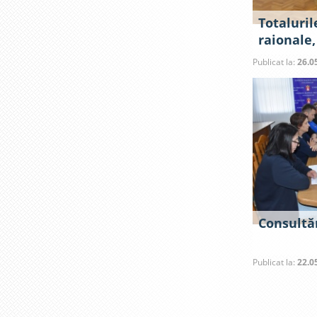
Totaluril
raionale,
Publicat la:
26.0
Consultăr
Publicat la:
22.0