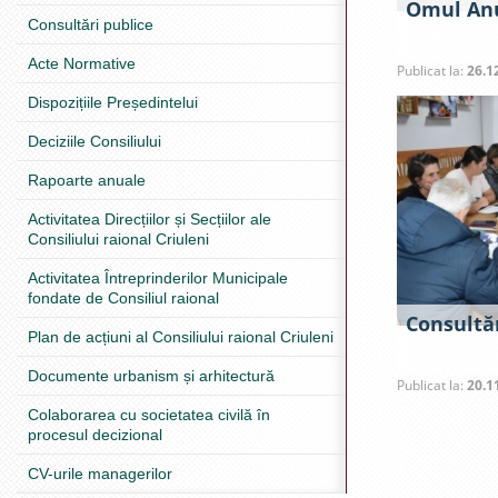
Omul Anu
Consultări publice
Acte Normative
Publicat la:
26.1
Dispozițiile Președintelui
Deciziile Consiliului
Rapoarte anuale
Activitatea Direcțiilor și Secțiilor ale
Consiliului raional Criuleni
Activitatea Întreprinderilor Municipale
fondate de Consiliul raional
Consultăr
Plan de acțiuni al Consiliului raional Criuleni
Documente urbanism și arhitectură
Publicat la:
20.1
Colaborarea cu societatea civilă în
procesul decizional
CV-urile managerilor