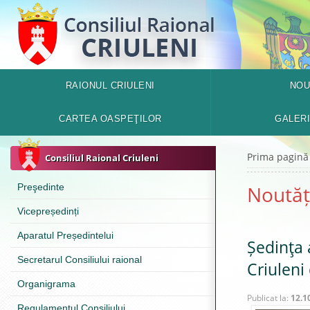
RAIONUL CRIULENI
NOU
CARTEA OASPEŢILOR
GALER
Prima pagină
Consiliul Raional Criuleni
Preşedinte
Noutăț
Vicepreședinți
Aparatul Președintelui
Ședinţa 
Secretarul Consiliului raional
Criuleni
Organigrama
Publicat la:
12.1
Regulamentul Consiliului