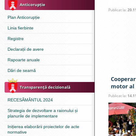
Anticorupție
Publicat la:
20.1
Plan Anticorupție
Linia fierbinte
Registre
Declarații de avere
Rapoarte anuale
Dări de seamă
Cooperar
motor al 
Transparenţă decizională
Publicat la:
14.1
RECESĂMÂNTUL 2024
Strategia de dezvoltare a raionului și
planurile de implementare
Inițierea elaborării proiectelor de acte
normative