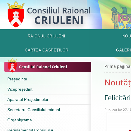
RAIONUL CRIULENI
NOU
CARTEA OASPEŢILOR
GALER
Prima pagină
Consiliul Raional Criuleni
Preşedinte
Noutăț
Vicepreședinți
Felicită
Aparatul Președintelui
Secretarul Consiliului raional
Publicat la:
27.1
Organigrama
Regulamentul Consiliului