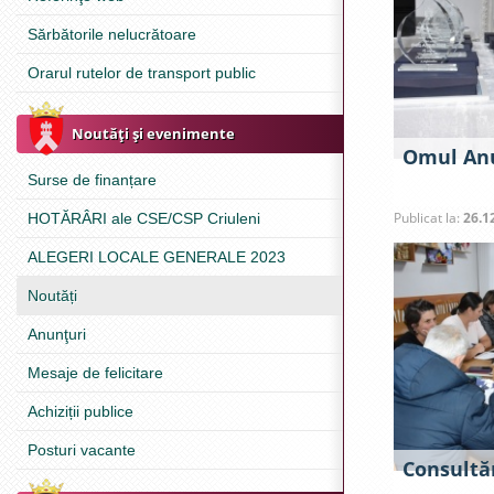
Sărbătorile nelucrătoare
Orarul rutelor de transport public
Noutăţi şi evenimente
Omul Anu
Surse de finanțare
Publicat la:
26.1
HOTĂRÂRI ale CSE/CSP Criuleni
ALEGERI LOCALE GENERALE 2023
Noutăți
Anunţuri
Mesaje de felicitare
Achiziții publice
Posturi vacante
Consultăr