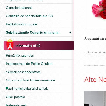
Consilierii raionali
Comisiile de specialitate ale CR
Instituții subordonate
Subdiviziunile Consiliului raional
+
Președintele r
Informație utilă
Ultima redacta
Primăriile raionului
Inspectoratul de Poliție Criuleni
Servicii desconcentrate
Alte No
Organizaţii Non Guvernamentale
Patrimoniul cultural și turistic
Oficii poștale
Referinţe web