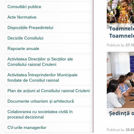
Consultări publice
Acte Normative
Toamnele
Dispozițiile Președintelui
Toamnel
Deciziile Consiliului
Publicat la:
27.1
Rapoarte anuale
Activitatea Direcțiilor și Secțiilor ale
Consiliului raional Criuleni
Activitatea Întreprinderilor Municipale
fondate de Consiliul raional
Plan de acțiuni al Consiliului raional Criuleni
Documente urbanism și arhitectură
Colaborarea cu societatea civilă în
Ședință 
procesul decizional
CV-urile managerilor
Publicat la:
26.0