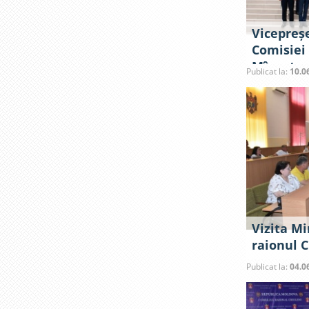
Vicepreș
Comisiei
Mînzatu, 
Publicat la:
10.0
Vizita Mi
raionul C
Publicat la:
04.0