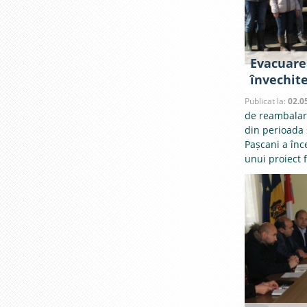
Evacuare
învechite
Publicat la:
02.0
de reambalare
din perioada 
Pașcani a înc
unui proiect 