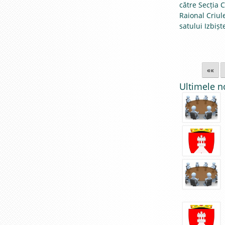
către Secția C
Raional Criul
satului Izbișt
și Dubăsari.
««
Ultimele n