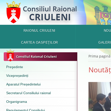
RAIONUL CRIULENI
NOU
CARTEA OASPEŢILOR
GALER
Prima pagină
Consiliul Raional Criuleni
Preşedinte
Noutăț
Vicepreședinți
Aparatul Președintelui
Secretarul Consiliului raional
Organigrama
Regulamentul Consiliului