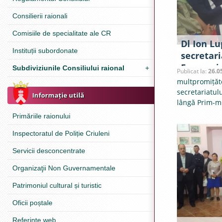
Consilierii raionali
Comisiile de specialitate ale CR
Dl Ion Lu
Instituții subordonate
secretari
Economic
Subdiviziunile Consiliului raional
+
Publicat la:
26.0
ministru
multpromițăto
în vizită 
secretariatul
Informație utilă
lângă Prim-mi
Primăriile raionului
Inspectoratul de Poliție Criuleni
Servicii desconcentrate
Organizaţii Non Guvernamentale
Patrimoniul cultural și turistic
Oficii poștale
Referinţe web