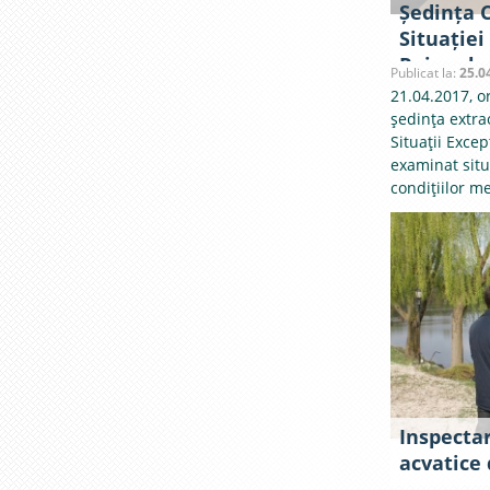
Ședința 
Situației
Raionale
Publicat la:
25.0
21.04.2017, o
şedinţa extra
Situaţii Exce
examinat situ
condiţiilor m
Inspecta
acvatice 