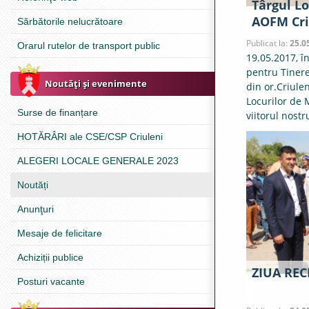
Târgul Lo
AOFM Cri
Sărbătorile nelucrătoare
Publicat la:
25.0
Orarul rutelor de transport public
19.05.2017, î
pentru Tineret
Noutăţi şi evenimente
din or.Criulen
Locurilor de 
Surse de finanțare
viitorul nostr
HOTĂRÂRI ale CSE/CSP Criuleni
ALEGERI LOCALE GENERALE 2023
Noutăți
Anunţuri
Mesaje de felicitare
Achiziții publice
ZIUA RE
Posturi vacante