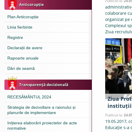
Publicat la:
24.0
Anticorupție
administrativ-
colaborare cu
Plan Anticorupție
organizat pe 
Complexul spo
Linia fierbinte
Ziua recrutulu
Registre
Declarații de avere
Rapoarte anuale
Dări de seamă
Transparenţă decizională
RECESĂMÂNTUL 2024
Ziua Prot
instituți
Strategia de dezvoltare a raionului și
planurile de implementare
Publicat la:
24.0
19.05.2017, c
Inițierea elaborării proiectelor de acte
Educaţie s-a 
normative