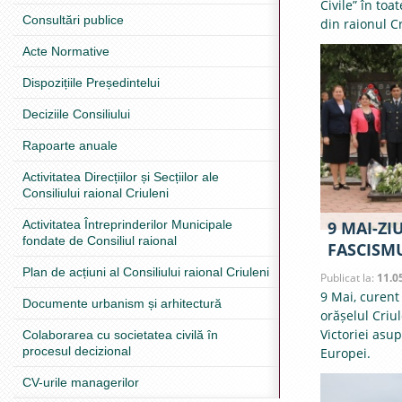
Civile” în toa
Consultări publice
din raionul Cr
Acte Normative
Dispozițiile Președintelui
Deciziile Consiliului
Rapoarte anuale
Activitatea Direcțiilor și Secțiilor ale
Consiliului raional Criuleni
Activitatea Întreprinderilor Municipale
9 MAI-ZI
fondate de Consiliul raional
FASCISM
Plan de acțiuni al Consiliului raional Criuleni
Publicat la:
11.0
9 Mai, curent
Documente urbanism și arhitectură
orășelul Criu
Victoriei asup
Colaborarea cu societatea civilă în
procesul decizional
Europei.
CV-urile managerilor