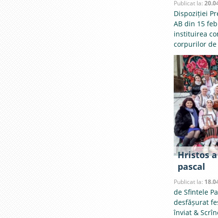
Publicat la:
20.0
Dispoziției Pr
AB din 15 feb
instituirea c
corpurilor de
Hristos a
pascal
Publicat la:
18.0
de Sfintele Pa
desfășurat fes
înviat & Scrîn