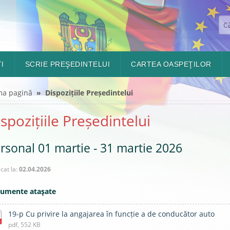
I
SCRIE PREŞEDINTELUI
CARTEA OASPEŢILOR
ma pagină
» Dispozițiile Președintelui
spozițiile Președintelui
rsonal 01 martie - 31 martie 2026
icat la:
02.04.2026
umente ataşate
19-p Cu privire la angajarea în funcție a de conducător auto
pdf, 552 KB