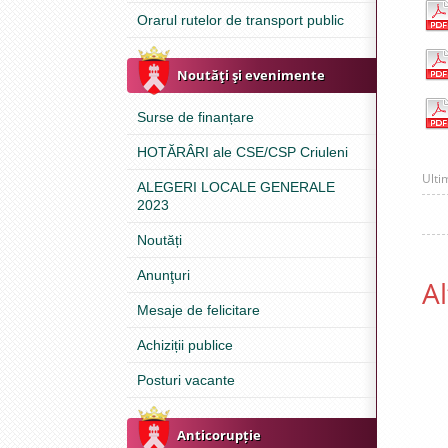
Orarul rutelor de transport public
Noutăţi şi evenimente
Surse de finanțare
HOTĂRÂRI ale CSE/CSP Criuleni
Ulti
ALEGERI LOCALE GENERALE
2023
Noutăți
Anunţuri
Al
Mesaje de felicitare
Achiziții publice
Posturi vacante
Anticorupție