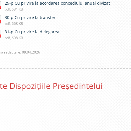
29-p Cu privire la acordarea concediului anual divizat
pdf, 681 KB
30-p Cu privire la transfer
pdf, 668 KB
31-p Cu privire la delegarea....
pdf, 608 KB
ma redactare: 09.04.2026
te Dispozițiile Președintelui