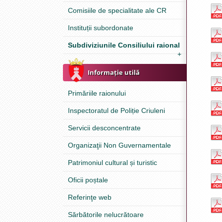
Comisiile de specialitate ale CR
Instituții subordonate
Subdiviziunile Consiliului raional
+
Informație utilă
Primăriile raionului
Inspectoratul de Poliție Criuleni
Servicii desconcentrate
Organizaţii Non Guvernamentale
Patrimoniul cultural și turistic
Oficii poștale
Referinţe web
Sărbătorile nelucrătoare