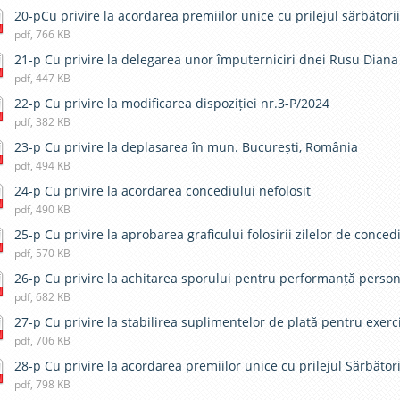
20-pCu privire la acordarea premiilor unice cu prilejul sărbători
pdf, 766 KB
21-p Cu privire la delegarea unor împuterniciri dnei Rusu Diana
pdf, 447 KB
22-p Cu privire la modificarea dispoziției nr.3-P/2024
pdf, 382 KB
23-p Cu privire la deplasarea în mun. București, România
pdf, 494 KB
24-p Cu privire la acordarea concediului nefolosit
pdf, 490 KB
25-p Cu privire la aprobarea graficului folosirii zilelor de conced
pdf, 570 KB
26-p Cu privire la achitarea sporului pentru performanță person
pdf, 682 KB
27-p Cu privire la stabilirea suplimentelor de plată pentru exerc
pdf, 706 KB
28-p Cu privire la acordarea premiilor unice cu prilejul Sărbător
pdf, 798 KB