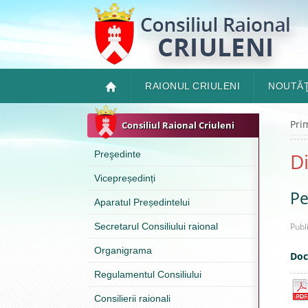
RAIONUL CRIULENI
NOUTĂŢ
Pri
Consiliul Raional Criuleni
Preşedinte
Di
Vicepreședinți
Pe
Aparatul Președintelui
Secretarul Consiliului raional
Publ
Organigrama
Doc
Regulamentul Consiliului
Consilierii raionali