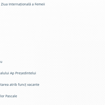
i Ziua Internațională a Femeii
iu
alului Ap Președintelui
itarea atrib funcț vacante
ilor Pascale