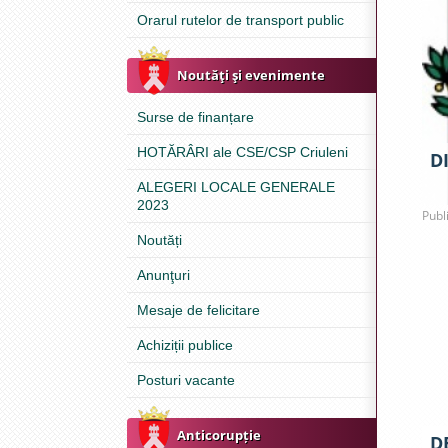
Orarul rutelor de transport public
Noutăţi şi evenimente
Surse de finanțare
HOTĂRÂRI ale CSE/CSP Criuleni
DI
ALEGERI LOCALE GENERALE
2023
Publ
Noutăți
Anunţuri
Mesaje de felicitare
Achiziții publice
Posturi vacante
Anticorupție
D