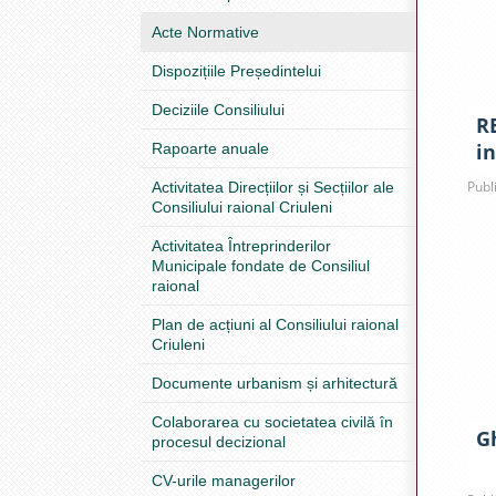
Acte Normative
Dispozițiile Președintelui
Deciziile Consiliului
R
in
Rapoarte anuale
p
Publ
Activitatea Direcțiilor și Secțiilor ale
Consiliului raional Criuleni
Activitatea Întreprinderilor
Municipale fondate de Consiliul
raional
Plan de acțiuni al Consiliului raional
Criuleni
Documente urbanism și arhitectură
Colaborarea cu societatea civilă în
G
procesul decizional
CV-urile managerilor