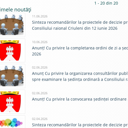
1 - 20 din 20
constr
imele noutăţi
funcţ
11.06.2026
Sinteza recomandărilor la proiectele de decizie p
Consiliului raional Criuleni din 12 iunie 2026
10.06.2026
Anunț! Cu privire la completarea ordini de zi a șed
2026
02.06.2026
Anunț Cu privire la organizarea consultărilor pub
spre examinare la ședința ordinară a Consiliului r
02.06.2026
Anunț! Cu privire la convocarea ședinței ordinare a
02.04.2026
Sinteza recomandărilor la proiectele de decizie p