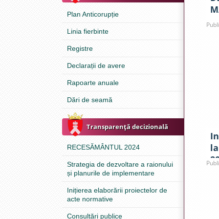
M
Plan Anticorupție
Publ
Linia fierbinte
Registre
Declarații de avere
Rapoarte anuale
Dări de seamă
Transparenţă decizională
In
l
RECESĂMÂNTUL 2024
2
Publ
Strategia de dezvoltare a raionului
și planurile de implementare
Inițierea elaborării proiectelor de
acte normative
Consultări publice