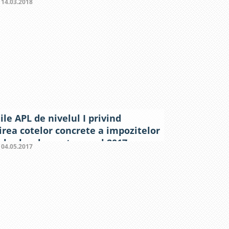
:
14.03.2018
ile APL de nivelul I privind
lirea cotelor concrete a impozitelor
elor locale pentru anul 2017
:
04.05.2017