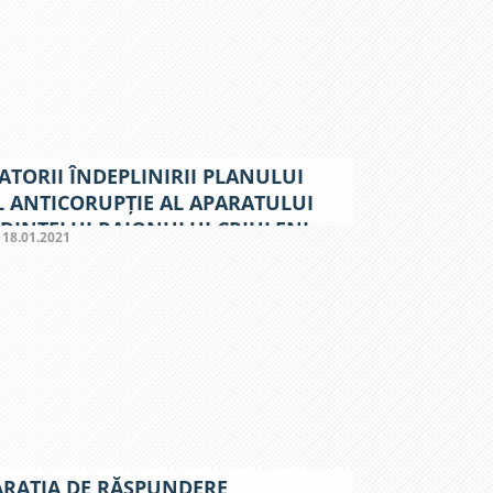
ATORII ÎNDEPLINIRII PLANULUI
 ANTICORUPȚIE AL APARATULUI
DINTELUI RAIONULUI CRIULENI
:
18.01.2021
ARAȚIA DE RĂSPUNDERE