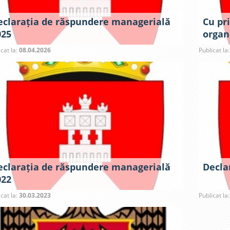
eclarația de răspundere managerială
Cu pri
025
organ
recen
icat la:
08.04.2026
Publicat la
locuin
eclarația de răspundere managerială
Decla
022
icat la:
30.03.2023
Publicat la