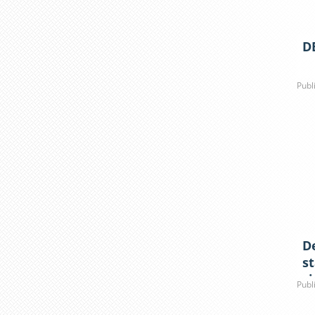
D
Publ
De
st
şi
Publ