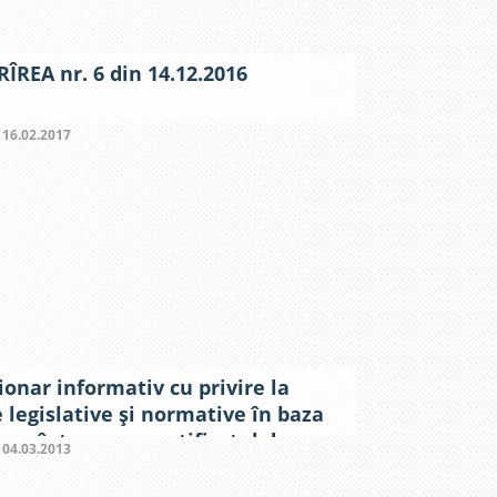
ÎREA nr. 6 din 14.12.2016
:
16.02.2017
ionar informativ cu privire la
 legislative şi normative în baza
a se întocmesc certificatul de
:
04.03.2013
ism, autorizaţie de construire, de
bare a destinaţiei, recepţie a