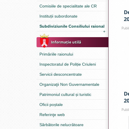
Comisiile de specialitate ale CR
D
Instituții subordonate
2
Subdiviziunile Consiliului raional
Publ
+
Informație utilă
Primăriile raionului
Inspectoratul de Poliție Criuleni
Servicii desconcentrate
Organizaţii Non Guvernamentale
D
Patrimoniul cultural și turistic
2
Oficii poștale
Publ
Referinţe web
Sărbătorile nelucrătoare