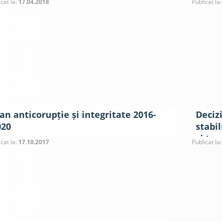
icat la:
17.04.2018
Publicat la
an anticorupție și integritate 2016-
Decizi
020
stabi
şi tax
icat la:
17.10.2017
Publicat la