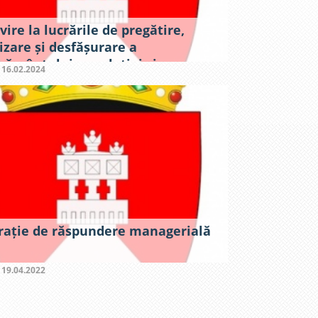
vire la lucrările de pregătire,
izare și desfășurare a
sământului populației și
:
16.02.2024
țelor în raionul Criuleni
rație de răspundere managerială
:
19.04.2022