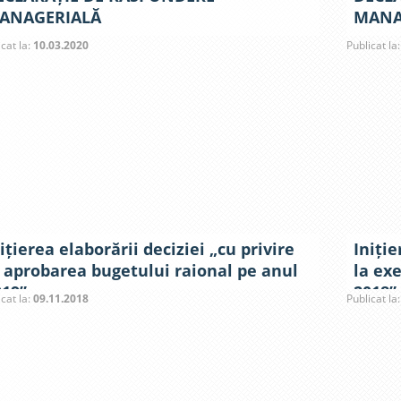
ANAGERIALĂ
MANA
icat la:
10.03.2020
Publicat la
ițierea elaborării deciziei „cu privire
Iniție
a aprobarea bugetului raional pe anul
la ex
019”
2018”
icat la:
09.11.2018
Publicat la