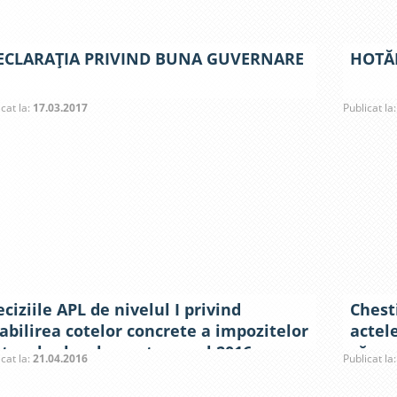
ECLARAŢIA PRIVIND BUNA GUVERNARE
HOTĂR
icat la:
17.03.2017
Publicat la
ciziile APL de nivelul I privind
Chest
abilirea cotelor concrete a impozitelor
actele
 taxelor locale pentru anul 2016
căror
icat la:
21.04.2016
Publicat la
urban
schim