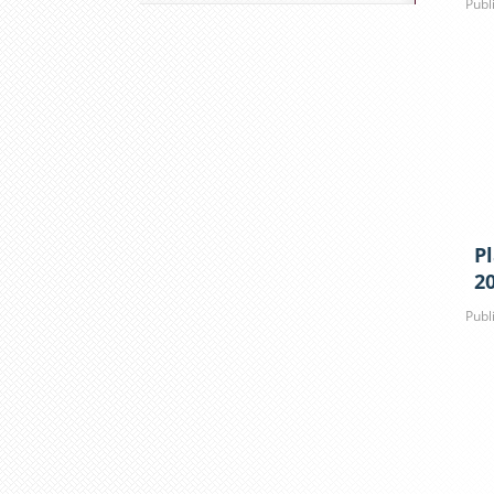
Publ
Pl
2
Publ