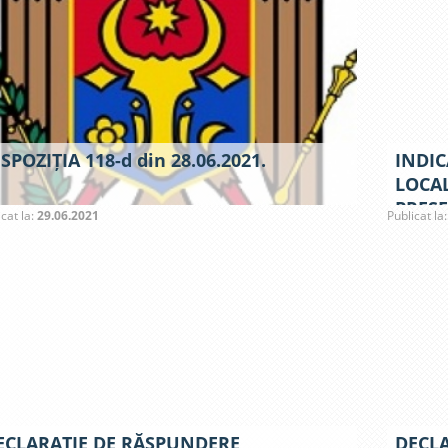
SPOZIȚIA 118-d din 28.06.2021.
INDIC
LOCAL
PREȘE
icat la:
29.06.2021
Publicat la
ECLARAȚIE DE RĂSPUNDERE
DECL