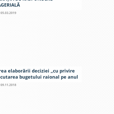
GERIALĂ
:
05.03.2019
rea elaborării deciziei „cu privire
ecutarea bugetului raional pe anul
:
09.11.2018