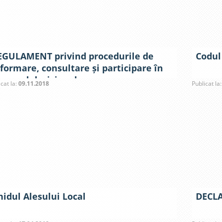
EGULAMENT privind procedurile de
Codul
formare, consultare și participare în
rocesul decizional
icat la:
09.11.2018
Publicat la
hidul Alesului Local
DECL