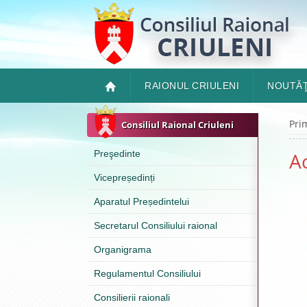
RAIONUL CRIULENI
NOUTĂŢ
Pri
Consiliul Raional Criuleni
Preşedinte
A
Vicepreședinți
Aparatul Președintelui
Secretarul Consiliului raional
Organigrama
Regulamentul Consiliului
Consilierii raionali