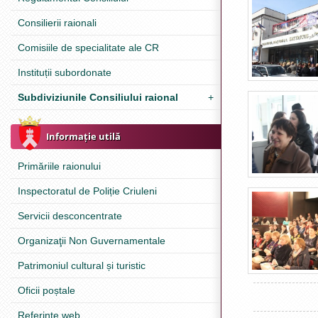
Consilierii raionali
Comisiile de specialitate ale CR
Instituții subordonate
Subdiviziunile Consiliului raional
+
Informație utilă
Primăriile raionului
Inspectoratul de Poliție Criuleni
Servicii desconcentrate
Organizaţii Non Guvernamentale
Patrimoniul cultural și turistic
Oficii poștale
Referinţe web