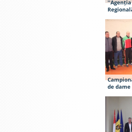
''Agenția
Regională
Campionat
de dame 