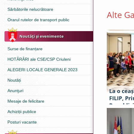
Sărbătorile nelucrătoare
Alte Ga
Orarul rutelor de transport public
Noutăţi şi evenimente
Surse de finanțare
HOTĂRÂRI ale CSE/CSP Criuleni
ALEGERI LOCALE GENERALE 2023
Noutăți
La o ceaș
Anunţuri
FILIP, Pr
Mesaje de felicitare
Republici
antrepre
Achiziții publice
Posturi vacante