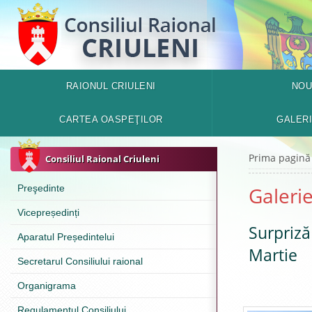
RAIONUL CRIULENI
NOU
CARTEA OASPEŢILOR
GALER
Prima pagină
Consiliul Raional Criuleni
Preşedinte
Galerie
Vicepreședinți
Surpriză 
Aparatul Președintelui
Martie
Secretarul Consiliului raional
Organigrama
Regulamentul Consiliului