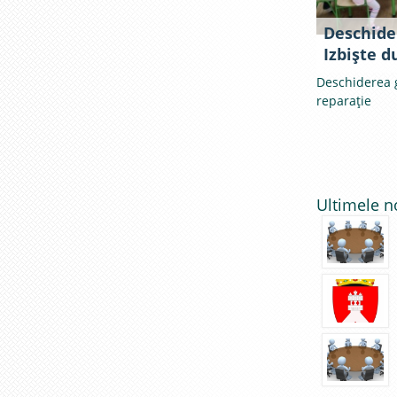
Deschider
Izbişte d
Deschiderea g
reparaţie
Ultimele n