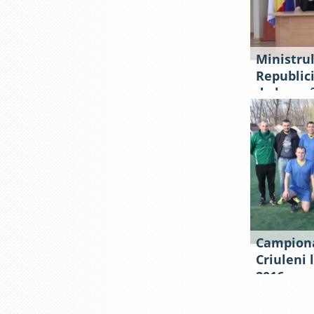
Ministrul
Republici
de lucru 
Campiona
Criuleni 
2016