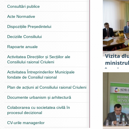
Poliției 
Consultări publice
Acte Normative
Dispozițiile Președintelui
Deciziile Consiliului
Rapoarte anuale
Vizita dlu
Activitatea Direcțiilor și Secțiilor ale
ministru
Consiliului raional Criuleni
în raionu
Activitatea Întreprinderilor Municipale
fondate de Consiliul raional
Plan de acțiuni al Consiliului raional Criuleni
Documente urbanism și arhitectură
Colaborarea cu societatea civilă în
procesul decizional
CV-urile managerilor