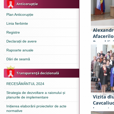
Anticorupție
Plan Anticorupție
Linia fierbinte
Alexandru
Registre
Afacerilo
Declarații de avere
Republici
de lucru 
Rapoarte anuale
Dări de seamă
Transparenţă decizională
RECESĂMÂNTUL 2024
Strategia de dezvoltare a raionului și
Vizita dl
planurile de implementare
Cavcaliuc
Inițierea elaborării proiectelor de acte
Inspector
normative