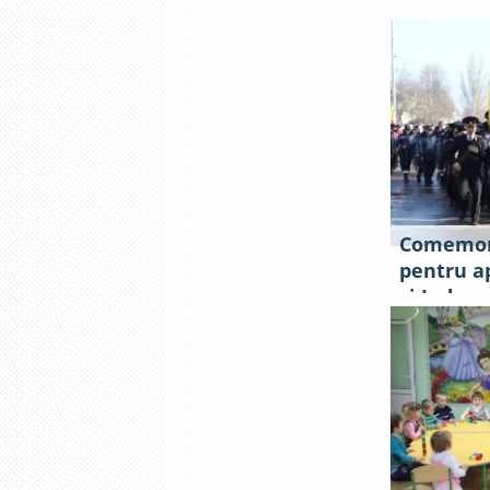
Comemora
pentru ap
şi Indepe
Moldova