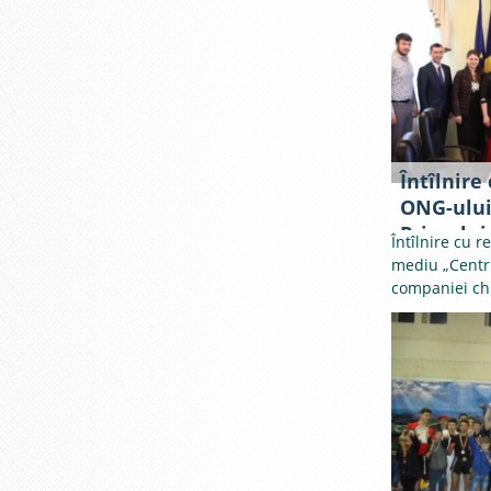
Întîlnire
ONG-ului
Primului 
Întîlnire cu 
companie
mediu „Centru
Corporat
companiei ch