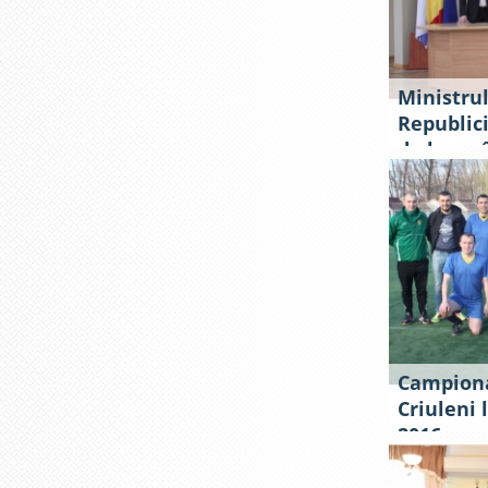
Ministrul
Republici
de lucru 
Campiona
Criuleni 
2016