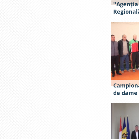
''Agenția
Regională
Campionat
de dame 