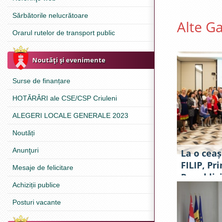
Sărbătorile nelucrătoare
Alte Ga
Orarul rutelor de transport public
Noutăţi şi evenimente
Surse de finanțare
HOTĂRÂRI ale CSE/CSP Criuleni
ALEGERI LOCALE GENERALE 2023
Noutăți
Anunţuri
La o ceaș
FILIP, Pr
Mesaje de felicitare
Republici
Achiziții publice
antrepre
Posturi vacante