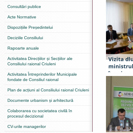
Poliției 
Consultări publice
Acte Normative
Dispozițiile Președintelui
Deciziile Consiliului
Rapoarte anuale
Vizita dlu
Activitatea Direcțiilor și Secțiilor ale
Consiliului raional Criuleni
ministru
în raionu
Activitatea Întreprinderilor Municipale
fondate de Consiliul raional
Plan de acțiuni al Consiliului raional Criuleni
Documente urbanism și arhitectură
Colaborarea cu societatea civilă în
procesul decizional
CV-urile managerilor