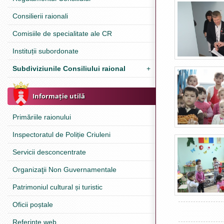
Consilierii raionali
Comisiile de specialitate ale CR
Instituții subordonate
Subdiviziunile Consiliului raional
+
Informație utilă
Primăriile raionului
Inspectoratul de Poliție Criuleni
Servicii desconcentrate
Organizaţii Non Guvernamentale
Patrimoniul cultural și turistic
Oficii poștale
Referinţe web