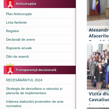
Anticorupție
Plan Anticorupție
Linia fierbinte
Alexandru
Registre
Afacerilo
Declarații de avere
Republici
de lucru 
Rapoarte anuale
Dări de seamă
Transparenţă decizională
RECESĂMÂNTUL 2024
Strategia de dezvoltare a raionului și
Vizita dl
planurile de implementare
Cavcaliuc
Inițierea elaborării proiectelor de acte
Inspector
normative