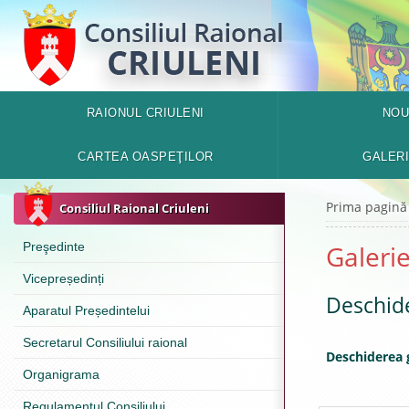
RAIONUL CRIULENI
NOU
CARTEA OASPEŢILOR
GALER
Prima pagină
Consiliul Raional Criuleni
Preşedinte
Galerie
Vicepreședinți
Deschide
Aparatul Președintelui
Secretarul Consiliului raional
Deschiderea g
Organigrama
Regulamentul Consiliului