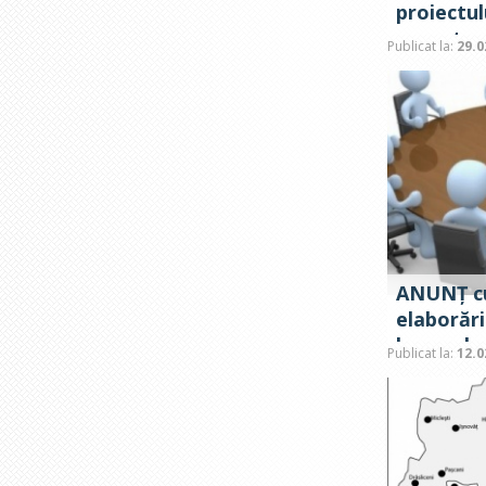
proiectul
executar
Publicat la:
29.0
pentru a
ANUNȚ cu 
elaborării
la aprob
Publicat la:
12.0
reparații 
învățămâ
secundar 
pentru an