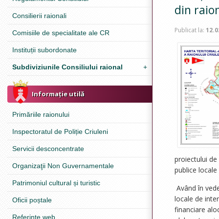
din raio
Consilierii raionali
Publicat la:
12.0
Comisiile de specialitate ale CR
Instituții subordonate
Subdiviziunile Consiliului raional
+
Informație utilă
Primăriile raionului
Inspectoratul de Poliție Criuleni
Servicii desconcentrate
proiectului de
Organizaţii Non Guvernamentale
publice locale
Patrimoniul cultural și turistic
Având în veder
locale de inte
Oficii poștale
financiare alo
Referinţe web