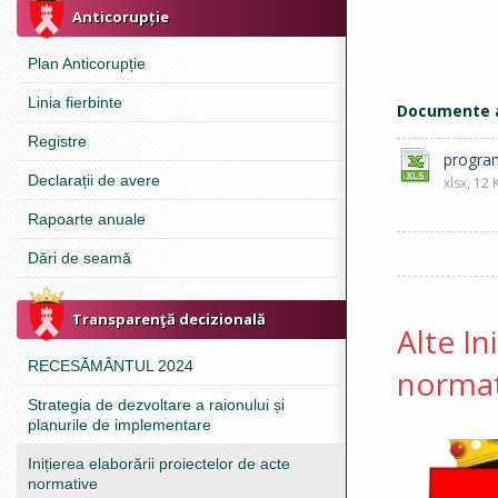
Anticorupție
Plan Anticorupție
Linia fierbinte
Documente 
Registre
progra
Declarații de avere
xlsx, 12 
Rapoarte anuale
Dări de seamă
Transparenţă decizională
Alte In
RECESĂMÂNTUL 2024
normat
Strategia de dezvoltare a raionului și
planurile de implementare
Inițierea elaborării proiectelor de acte
normative