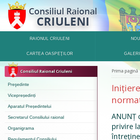
RAIONUL CRIULENI
NOU
CARTEA OASPEŢILOR
GALER
Prima pagină
Consiliul Raional Criuleni
Preşedinte
Inițier
Vicepreședinți
normat
Aparatul Președintelui
ANUNȚ cu 
Secretarul Consiliului raional
privire 
Organigrama
întrețin
Regulamentul Consiliului