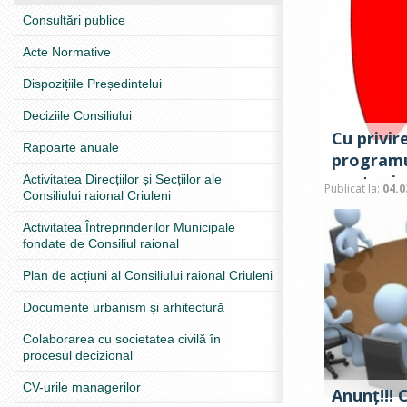
Consultări publice
Acte Normative
Dispozițiile Președintelui
Deciziile Consiliului
Cu privir
Rapoarte anuale
programu
pentru in
Activitatea Direcțiilor și Secțiilor ale
Publicat la:
04.0
Consiliului raional Criuleni
preuniver
2024
Activitatea Întreprinderilor Municipale
fondate de Consiliul raional
Plan de acțiuni al Consiliului raional Criuleni
Documente urbanism și arhitectură
Colaborarea cu societatea civilă în
procesul decizional
CV-urile managerilor
Anunț!!! C