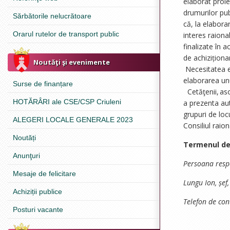
elaborat proie
drumurilor pub
Sărbătorile nelucrătoare
că, la elabor
Orarul rutelor de transport public
interes raiona
finalizate în 
de achiziționar
Noutăţi şi evenimente
Necesitatea ela
elaborarea unu
Surse de finanțare
Cetăţenii, aso
HOTĂRÂRI ale CSE/CSP Criuleni
a prezenta aut
grupuri de locu
ALEGERI LOCALE GENERALE 2023
Consiliul raion
Noutăți
Termenul de
Anunţuri
Persoana resp
Mesaje de felicitare
Lungu Ion
, șef
Achiziții publice
Telefon de con
Posturi vacante