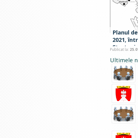
Planul de
2021, înt
Strategi
Publicat la:
25.0
social-ec
Ultimele n
Criuleni 