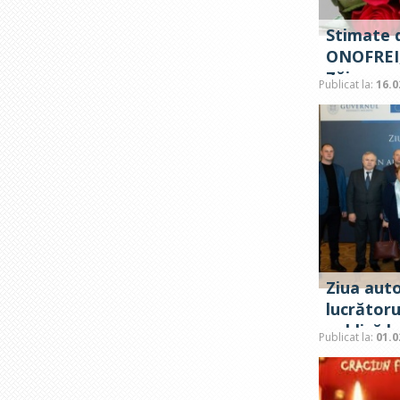
Stimate 
ONOFREI,
Zăicana.
Publicat la:
16.0
Ziua auto
lucrătoru
publică l
Publicat la:
01.0