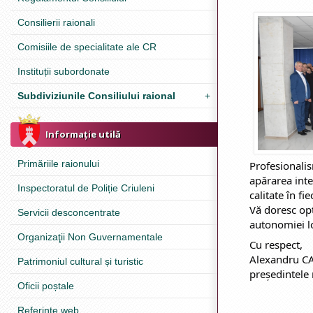
Consilierii raionali
Comisiile de specialitate ale CR
Instituții subordonate
Subdiviziunile Consiliului raional
+
Informație utilă
Primăriile raionului
Profesionalis
apărarea inter
Inspectoratul de Poliție Criuleni
calitate în fi
Vă doresc opt
Servicii desconcentrate
autonomiei l
Organizaţii Non Guvernamentale
Cu respect,
Alexandru C
Patrimoniul cultural și turistic
președintele 
Oficii poștale
Referinţe web