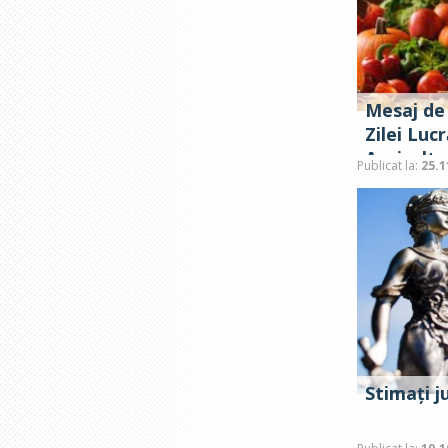
Mesaj de f
Zilei Luc
Agricultu
Publicat la:
25.1
Prelucră
Stimați ju