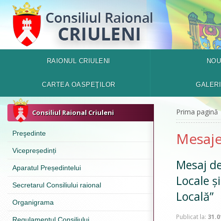
RAIONUL CRIULENI
NOU
CARTEA OASPEŢILOR
GALER
Prima pagină
Consiliul Raional Criuleni
Preşedinte
Mesaje 
Vicepreședinți
Mesaj de
Aparatul Președintelui
Locale ș
Secretarul Consiliului raional
Locală”
Organigrama
Publicat la:
31.0
Regulamentul Consiliului