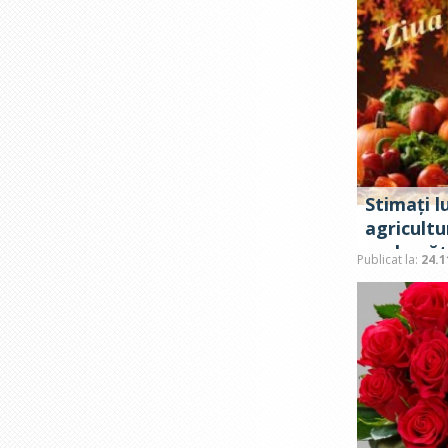
Stimați l
agricultu
prelucră
Publicat la:
24.1