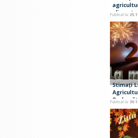
agricultu
alimenta
Publicat la:
25.1
Stimați L
Agricultu
Prelucrăt
Publicat la:
30.1
Criuleni!