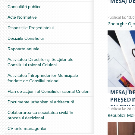
MESAJ DE
Consultări publice
Acte Normative
Publicat la:
13.0
Gheorghe Ojog
Dispozițiile Președintelui
Deciziile Consiliului
Rapoarte anuale
Activitatea Direcțiilor și Secțiilor ale
Consiliului raional Criuleni
Activitatea Întreprinderilor Municipale
fondate de Consiliul raional
MESAJ DE
Plan de acțiuni al Consiliului raional Criuleni
PREȘEDI
Documente urbanism și arhitectură
CU PRILE
Publicat la:
28.0
Colaborarea cu societatea civilă în
CONSTITU
Republicii Mol
procesul decizional
CV-urile managerilor