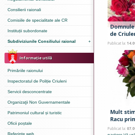
Consilierii raionali
Comisiile de specialitate ale CR
Domnule 
Instituții subordonate
de Criule
Subdiviziunile Consiliului raional
+
Publicat la:
14.0
Informație utilă
Primăriile raionului
Inspectoratul de Poliție Criuleni
Servicii desconcentrate
Organizaţii Non Guvernamentale
Mult sti
Patrimoniul cultural și turistic
Racu pri
Oficii poștale
Publicat la:
07.0
Referinţe web
naștere Vă ură