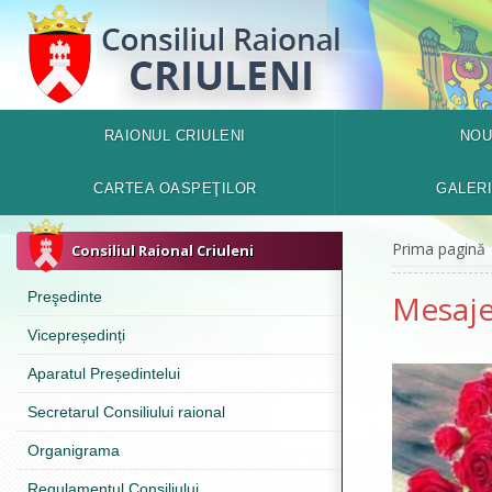
RAIONUL CRIULENI
NOU
CARTEA OASPEŢILOR
GALER
Prima pagină
Consiliul Raional Criuleni
Preşedinte
Mesaje 
Vicepreședinți
Aparatul Președintelui
Secretarul Consiliului raional
Organigrama
Regulamentul Consiliului