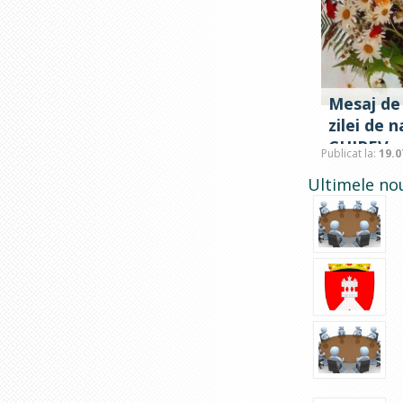
Mesaj de 
zilei de 
CHIREV, d
Publicat la:
19.0
primară C
Ultimele nou