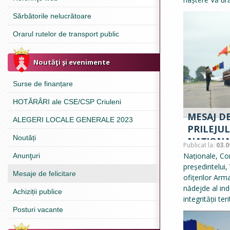
Sărbătorile nelucrătoare
Orarul rutelor de transport public
Noutăţi şi evenimente
Surse de finanțare
HOTĂRÂRI ale CSE/CSP Criuleni
MESAJ DE
ALEGERI LOCALE GENERALE 2023
PRILEJUL
Noutăți
NAȚIONA
Publicat la:
03.0
Naționale, Cons
Anunţuri
președintelui,
Mesaje de felicitare
ofițerilor Arma
nădejde al ind
Achiziții publice
integrității teri
Posturi vacante