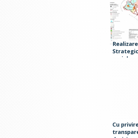
anului 20
Realizar
Strategi
social-ec
pe anii 2
Cu privir
transpare