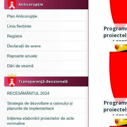
Anticorupție
Plan Anticorupție
Linia fierbinte
Programu
proiectel
Registre
anul 2025
Declarații de avere
Rapoarte anuale
Dări de seamă
Transparenţă decizională
RECESĂMÂNTUL 2024
Programu
Strategia de dezvoltare a raionului și
planurile de implementare
proiectel
anul 2024
Inițierea elaborării proiectelor de acte
normative