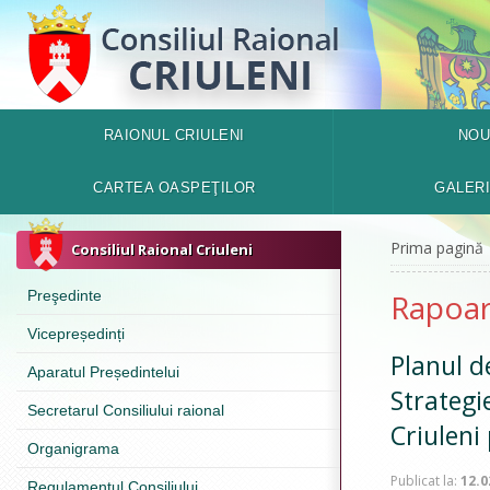
RAIONUL CRIULENI
NOU
CARTEA OASPEŢILOR
GALER
Prima pagină
Consiliul Raional Criuleni
Preşedinte
Rapoar
Vicepreședinți
Planul d
Aparatul Președintelui
Strategi
Secretarul Consiliului raional
Criuleni
Organigrama
Publicat la:
12.0
Regulamentul Consiliului