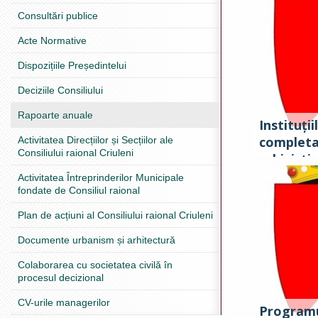
Consultări publice
Acte Normative
Dispozițiile Președintelui
Deciziile Consiliului
Rapoarte anuale
Instituții
completa
Activitatea Direcțiilor și Secțiilor ale
Consiliului raional Criuleni
arhivisti
activează
Activitatea Întreprinderilor Municipale
fondate de Consiliul raional
pentru a
Plan de acțiuni al Consiliului raional Criuleni
Documente urbanism și arhitectură
Colaborarea cu societatea civilă în
procesul decizional
CV-urile managerilor
Programu