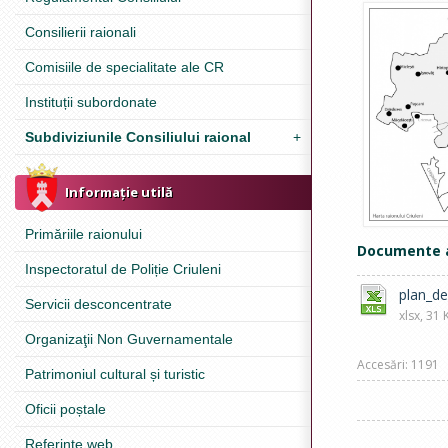
Consilierii raionali
Comisiile de specialitate ale CR
Instituții subordonate
Subdiviziunile Consiliului raional
+
Informație utilă
Primăriile raionului
Documente 
Inspectoratul de Poliție Criuleni
plan_de
Servicii desconcentrate
xlsx, 31 
Organizaţii Non Guvernamentale
Accesări: 1191
Patrimoniul cultural și turistic
Oficii poștale
Referinţe web