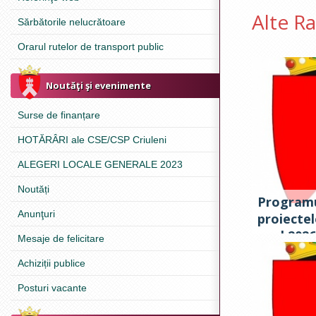
Alte R
Sărbătorile nelucrătoare
Orarul rutelor de transport public
Noutăţi şi evenimente
Surse de finanțare
HOTĂRÂRI ale CSE/CSP Criuleni
ALEGERI LOCALE GENERALE 2023
Noutăți
Programu
Anunţuri
proiectel
anul 2026
Mesaje de felicitare
Achiziții publice
Posturi vacante