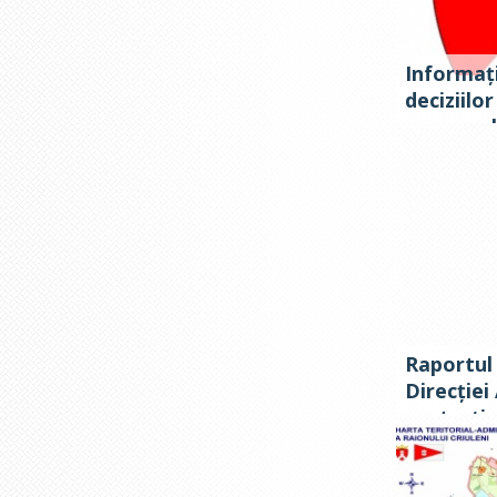
Informaț
deciziilo
parcursul
Consiliul
modificar
pe anul 2
mijloace 
Raportul 
Direcției
protecție
subordine
Criuleni 