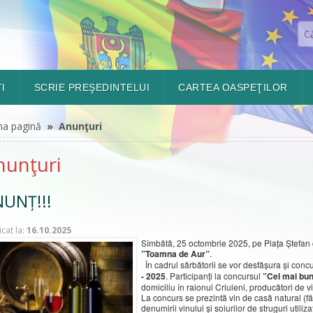
I
SCRIE PREŞEDINTELUI
CARTEA OASPEŢILOR
ma pagină
» Anunţuri
nunţuri
UNȚ!!!
icat la:
16.10.2025
Sîmbătă, 25 octombrie 2025, pe Piața Ștefan c
”Toamna de Aur”
.
În cadrul sărbătorii se vor desfășura și concu
- 2025
. Participanți la concursul
”Cel mai bun
domiciliu în raionul Criuleni, producători de v
La concurs se prezintă vin de casă natural (f
denumirii vinului și soiurilor de struguri utilizaț