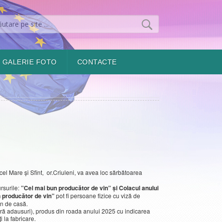
GALERIE FOTO
CONTACTE
el Mare și Sfînt, or.Criuleni, va avea loc sărbătoarea
rsurile:
”Cel mai bun producător de vin” și Colacul anului
 producător de vin”
pot fi persoane fizice cu viză de
in de casă.
ără adausuri), produs din roada anului 2025 cu indicarea
i la fabricare.