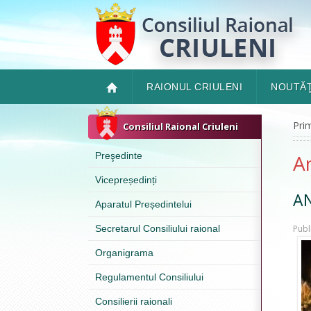
RAIONUL CRIULENI
NOUTĂŢ
Pri
Consiliul Raional Criuleni
Preşedinte
A
Vicepreședinți
AN
Aparatul Președintelui
Secretarul Consiliului raional
Publ
Organigrama
Regulamentul Consiliului
Consilierii raionali