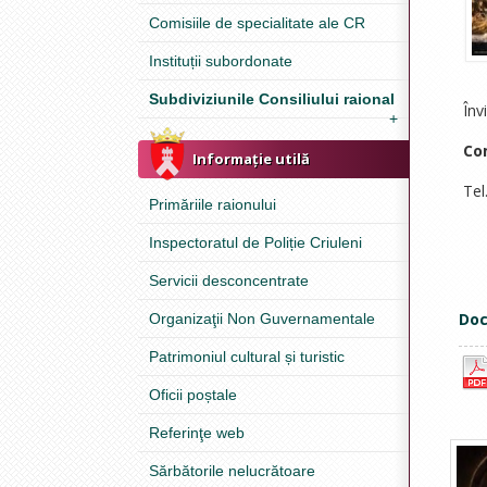
Comisiile de specialitate ale CR
Instituții subordonate
Subdiviziunile Consiliului raional
Învi
+
Co
Informație utilă
Tel
Primăriile raionului
Inspectoratul de Poliție Criuleni
Servicii desconcentrate
Doc
Organizaţii Non Guvernamentale
Patrimoniul cultural și turistic
Oficii poștale
Referinţe web
Sărbătorile nelucrătoare