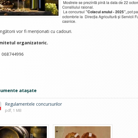
Mostrele se prezintă pînă la data de 22 octomb
Consiliului raional.
La concursul
”Colacul anului - 2025”,
pot pa
octombrie la Direcția Agricultură și Servicii Fu
casnice.
ngătorii vor fi menționati cu cadouri.
mitetul organizatoric.
. 068744996
umente ataşate
Regulamentele concursurilor
pdf, 1 MB