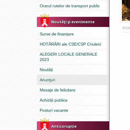
Orarul rutelor de transport public
Noutăţi şi evenimente
Acce
Surse de finanțare
HOTĂRÂRI ale CSE/CSP Criuleni
ALEGERI LOCALE GENERALE
2023
Noutăți
Anunţuri
Mesaje de felicitare
Achiziții publice
Posturi vacante
Anticorupție