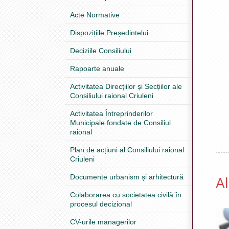
Acte Normative
Dispozițiile Președintelui
Deciziile Consiliului
Rapoarte anuale
Activitatea Direcțiilor și Secțiilor ale
Consiliului raional Criuleni
Activitatea Întreprinderilor
Municipale fondate de Consiliul
raional
Plan de acțiuni al Consiliului raional
Criuleni
Documente urbanism și arhitectură
A
Colaborarea cu societatea civilă în
procesul decizional
CV-urile managerilor