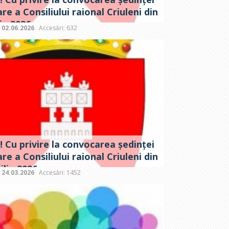
re a Consiliului raional Criuleni din
ie 2026
:
02.06.2026
Accesări: 632
 Cu privire la convocarea ședinței
re a Consiliului raional Criuleni din
ilie 2026
:
24.03.2026
Accesări: 1452