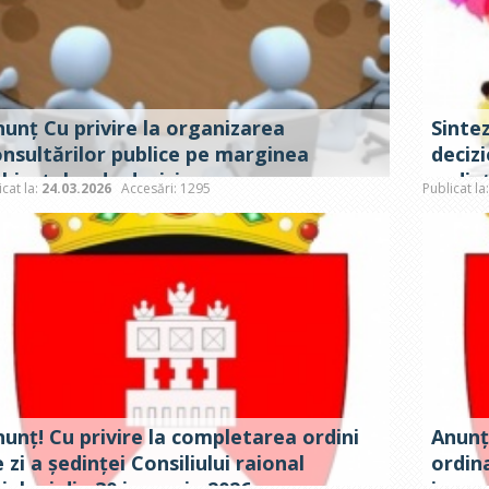
unț Cu privire la organizarea
Sinte
onsultărilor publice pe marginea
deciz
ubiectelor de decizie propuse spre
ședinț
icat la:
24.03.2026
Accesări: 1295
Publicat la
xaminare la ședința ordinară a
Criule
nsiliului raional Criuleni din 03 aprilie
026
unț! Cu privire la completarea ordini
Anunț!
 zi a ședinței Consiliului raional
ordina