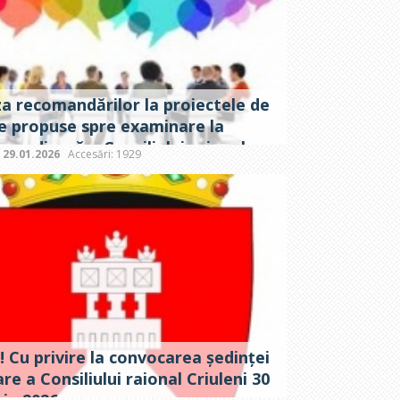
za recomandărilor la proiectele de
ie propuse spre examinare la
a ordinară a Consiliului raional
:
29.01.2026
Accesări: 1929
ni din 30 ianuarie 2026
 Cu privire la convocarea ședinței
re a Consiliului raional Criuleni 30