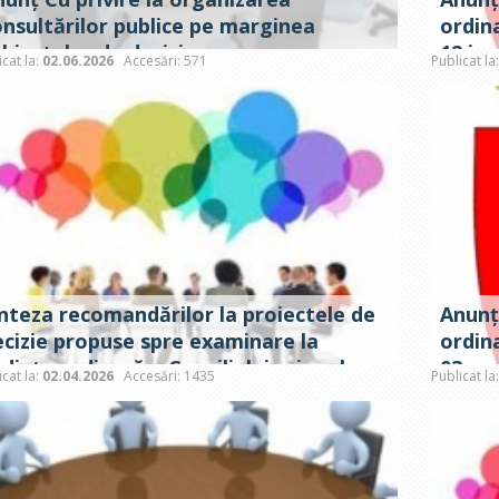
onsultărilor publice pe marginea
ordina
ubiectelor de decizie propuse spre
12 iun
icat la:
02.06.2026
Accesări: 571
Publicat la
xaminare la ședința ordinară a
nsiliului raional Criuleni din 12 iunie
026
inteza recomandărilor la proiectele de
Anunț!
ecizie propuse spre examinare la
ordina
dința ordinară a Consiliului raional
03 apr
icat la:
02.04.2026
Accesări: 1435
Publicat la
iuleni din 03 aprilie 2026