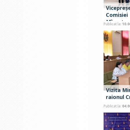
Vicepreș
Comisiei
Mînzatu, 
Publicat la:
10.0
Vizita Mi
raionul C
Publicat la:
04.0