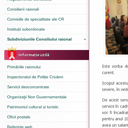
Consilierii raionali
Comisiile de specialitate ale CR
Instituții subordonate
Subdiviziunile Consiliului raional
+
Informație utilă
Este vorba de 
Primăriile raionului
curent.
Inspectoratul de Poliție Criuleni
Scopul acestui 
Servicii desconcentrate
severe, în vede
Organizaţii Non Guvernamentale
De acest serv
servicii în cad
Patrimoniul cultural și turistic
vor fi încadr
Oficii poștale
pentru anul 20
avea un salari
Referinţe web