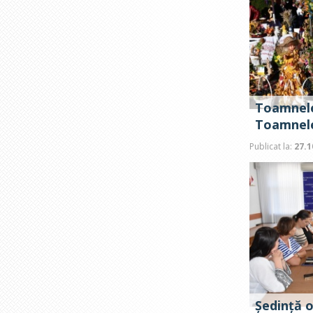
Toamnele
Toamnel
Publicat la:
27.1
Ședință 