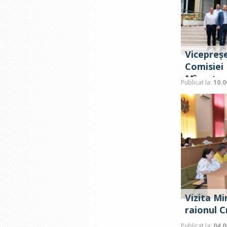
Vicepreș
Comisiei
Mînzatu, 
Publicat la:
10.0
Vizita Mi
raionul C
Publicat la:
04.0