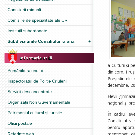
Consilierii raionali
Comisiile de specialitate ale CR
Instituții subordonate
Subdiviziunile Consiliului raional
+
Informație utilă
a Culturii și
Primăriile raionului
din com. Hruș
Președintele 
Inspectoratul de Poliție Criuleni
decembrie, 20
Servicii desconcentrate
Elevii gimnazi
Organizaţii Non Guvernamentale
naţional și pr
Patrimoniul cultural și turistic
În cadrul ev
Consiliului ra
Oficii poștale
pentru aport
menționat că
Referinţe web