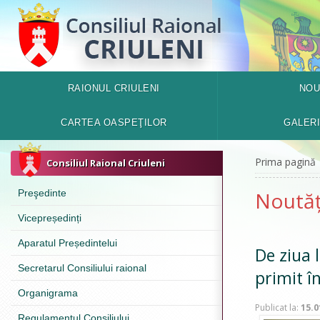
RAIONUL CRIULENI
NOU
CARTEA OASPEŢILOR
GALER
Prima pagină
Consiliul Raional Criuleni
Preşedinte
Noutăț
Vicepreședinți
Aparatul Președintelui
De ziua 
Secretarul Consiliului raional
primit î
Organigrama
Publicat la:
15.0
Regulamentul Consiliului