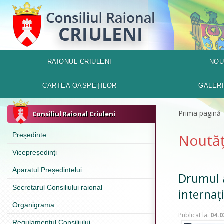
RAIONUL CRIULENI
NOU
CARTEA OASPEŢILOR
GALER
Prima pagină
Consiliul Raional Criuleni
Preşedinte
Noutăț
Vicepreședinți
Aparatul Președintelui
Drumul a
Secretarul Consiliului raional
internaț
Organigrama
Publicat la:
04.0
Regulamentul Consiliului