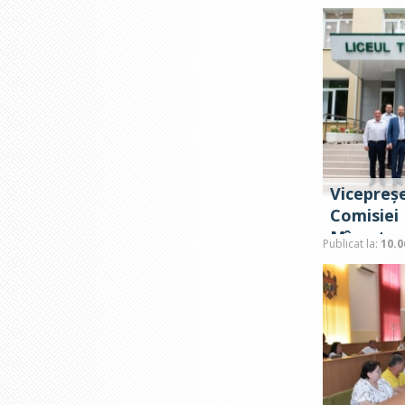
Vicepreș
Comisiei
Mînzatu, 
Publicat la:
10.0