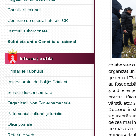
Consilierii raionali
Comisiile de specialitate ale CR
Instituții subordonate
Subdiviziunile Consiliului raional
+
Informație utilă
colaborare cu
organizat un 
Primăriile raionului
genericul ”Par
Inspectoratul de Poliție Criuleni
au fost dezbă
și a diferențe
Servicii desconcentrate
practicii tăia
vârstă, etc.;
Organizaţii Non Guvernamentale
Doctorul în ș
Patrimoniul cultural și turistic
siguranță su
de cea mai îna
Oficii poștale
pe măsură de 
munca viticul
Referinţe web