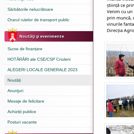
știință ce pri
Sărbătorile nelucrătoare
Venim cu un r
prin muncă, d
Orarul rutelor de transport public
vinurile fanta
Direcția Agric
Noutăţi şi evenimente
Surse de finanțare
HOTĂRÂRI ale CSE/CSP Criuleni
ALEGERI LOCALE GENERALE 2023
Noutăți
Anunţuri
Mesaje de felicitare
Achiziții publice
Posturi vacante