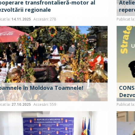
ooperare transfrontalieră-motor al
Ateli
zvoltării regionale
repere
icat la:
14.11.2025
Accesări: 278
Publicat la
oamnele în Moldova Toamnele!
CONSU
Dezvo
icat la:
27.10.2025
Accesări: 559
Publicat la