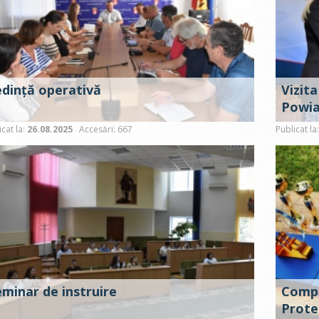
edință operativă
Vizita
Powia
icat la:
26.08.2025
Accesări: 667
Publicat la
eminar de instruire
Compe
Prote