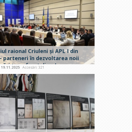
iul raional Criuleni și APL I din
- parteneri în dezvoltarea noii
rări transfrontaliere!
:
19.11.2025
Accesări: 321