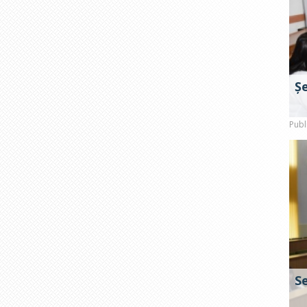
Ș
Publ
S