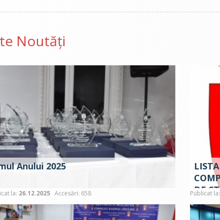
lte Noutăți
mul Anului 2025
LISTA
COMP
DE ST
icat la:
26.12.2025
Accesări: 658
Publicat la
CRIU