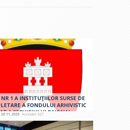
 NR 1 A INSTITUŢIILOR SURSE DE
LETARE A FONDULUI ARHIVISTIC
AT A SERVICIULUI RAIONAL
:
20.11.2025
Accesări: 527
LENI