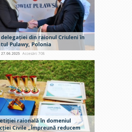
 delegației din raionul Criuleni în
tul Pulawy, Polonia
:
27.06.2025
Accesări: 708
tiției raională în domeniul
cției Civile „Împreună reducem