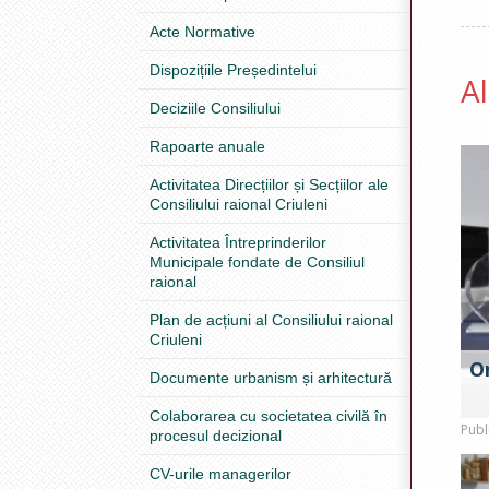
Acte Normative
Dispozițiile Președintelui
A
Deciziile Consiliului
Rapoarte anuale
Activitatea Direcțiilor și Secțiilor ale
Consiliului raional Criuleni
Activitatea Întreprinderilor
Municipale fondate de Consiliul
raional
Plan de acțiuni al Consiliului raional
Criuleni
O
Documente urbanism și arhitectură
Colaborarea cu societatea civilă în
Publ
procesul decizional
CV-urile managerilor