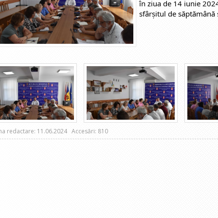
în ziua de 14 iunie 2024 
sfârșitul de săptămână ș
ma redactare: 11.06.2024
Accesări: 810