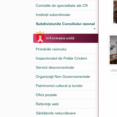
Comisiile de specialitate ale CR
Instituții subordonate
Subdiviziunile Consiliului raional
+
Informație utilă
Primăriile raionului
Inspectoratul de Poliție Criuleni
Servicii desconcentrate
Ulti
Organizaţii Non Guvernamentale
Patrimoniul cultural și turistic
Oficii poștale
Referinţe web
Sărbătorile nelucrătoare