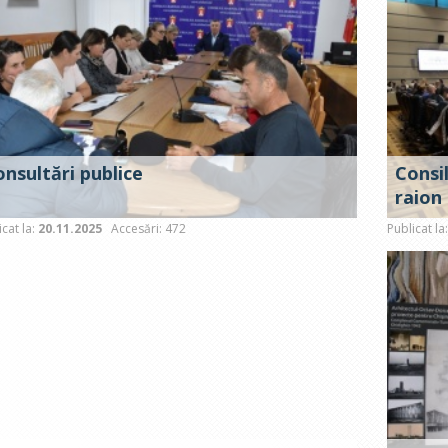
nsultări publice
Consil
raion 
coope
icat la:
20.11.2025
Accesări: 472
Publicat la