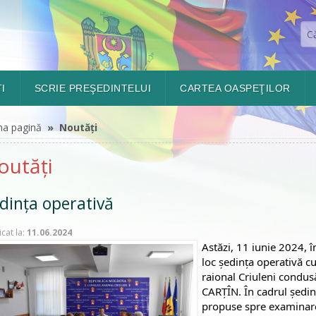
I
SCRIE PREŞEDINTELUI
CARTEA OASPEŢILOR
ma pagină
» Noutăți
outăți
dința operativă
icat la:
11.06.2024
Astăzi, 11 iunie 2024, î
loc ședința operativă cu 
raional Criuleni condus
CARȚÎN. În cadrul ședinț
propuse spre examinare 