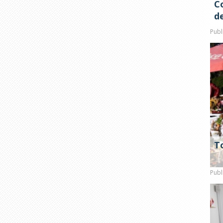
C
de
Publ
T
Publ