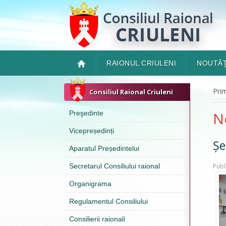
RAIONUL CRIULENI
NOUTĂŢ
Pri
Consiliul Raional Criuleni
Preşedinte
N
Vicepreședinți
Șe
Aparatul Președintelui
Secretarul Consiliului raional
Publ
Organigrama
Regulamentul Consiliului
Consilierii raionali