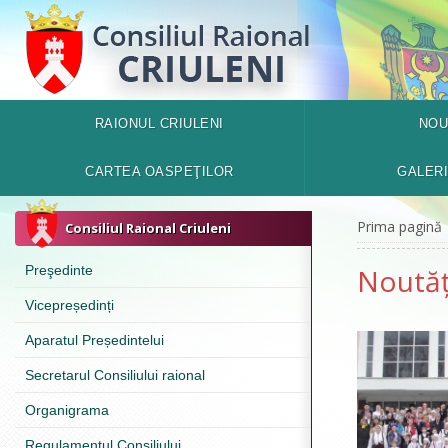
RAIONUL CRIULENI
NOU
CARTEA OASPEŢILOR
GALER
Prima pagină
Consiliul Raional Criuleni
Preşedinte
Noutăț
Vicepreședinți
Aparatul Președintelui
Secretarul Consiliului raional
Organigrama
Regulamentul Consiliului