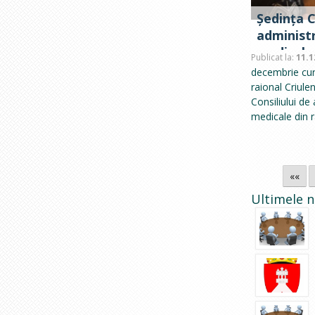
Ședința C
administra
medicale d
Publicat la:
11.1
decembrie cure
raional Criule
Consiliului de 
medicale din r
««
Ultimele n