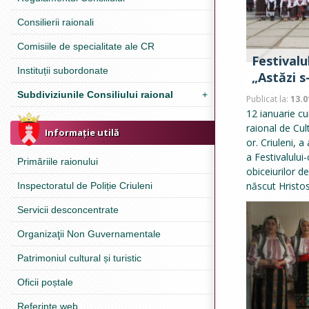
Consilierii raionali
Comisiile de specialitate ale CR
Festivalu
Instituții subordonate
„Astăzi s
Subdiviziunile Consiliului raional
+
Publicat la:
13.0
12 ianuarie cur
raional de Cult
Informație utilă
or. Criuleni, a
a Festivalului-
Primăriile raionului
obiceiurilor d
născut Hristos
Inspectoratul de Poliție Criuleni
Servicii desconcentrate
Organizaţii Non Guvernamentale
Patrimoniul cultural și turistic
Oficii poștale
Referinţe web