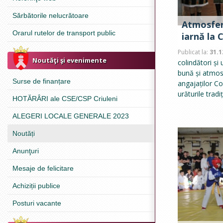
Sărbătorile nelucrătoare
Atmosfer
Orarul rutelor de transport public
iarnă la C
Publicat la:
31.1
Noutăţi şi evenimente
colindători și
bună și atmosf
Surse de finanțare
angajaților Con
urăturile trad
HOTĂRÂRI ale CSE/CSP Criuleni
ALEGERI LOCALE GENERALE 2023
Noutăți
Anunţuri
Mesaje de felicitare
Achiziții publice
Posturi vacante