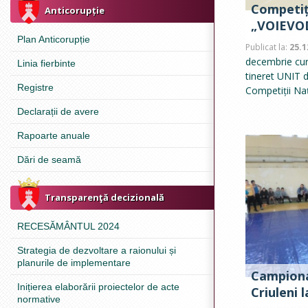
Competiți
Anticorupție
„VOIEVO
Plan Anticorupție
Publicat la:
25.1
decembrie cure
Linia fierbinte
tineret UNIT d
Registre
Competiții Na
Declarații de avere
Rapoarte anuale
Dări de seamă
Transparenţă decizională
RECESĂMÂNTUL 2024
Strategia de dezvoltare a raionului și
planurile de implementare
Campionat
Inițierea elaborării proiectelor de acte
Criuleni l
normative