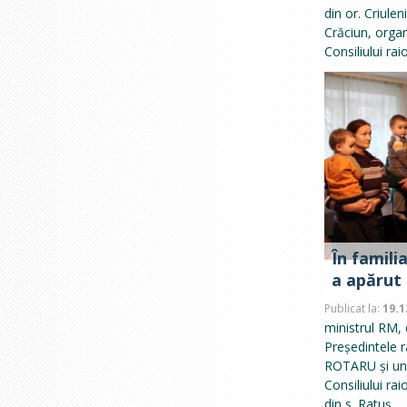
din or. Criule
Crăciun, organ
Consiliului rai
În famili
a apărut 
Publicat la:
19.1
ministrul RM,
Președintele ra
ROTARU și un 
Consiliului ra
din s. Ratuș.