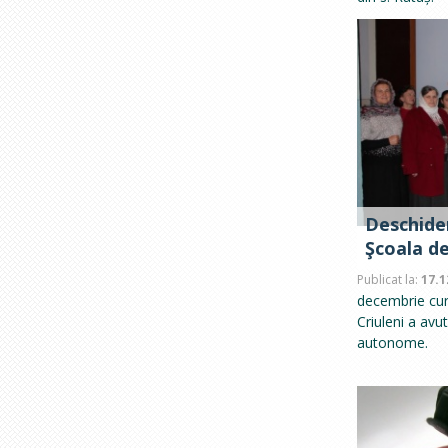
Deschider
Şcoala de
Publicat la:
17.1
decembrie cure
Criuleni a avu
autonome.