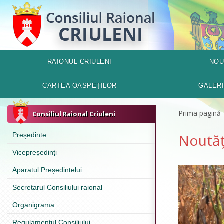
RAIONUL CRIULENI
NOU
CARTEA OASPEŢILOR
GALER
Prima pagină
Consiliul Raional Criuleni
Preşedinte
Noutăț
Vicepreședinți
Aparatul Președintelui
Secretarul Consiliului raional
Organigrama
Regulamentul Consiliului