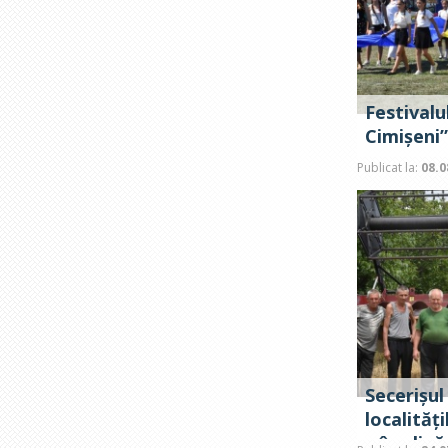
Festivalu
Cimișeni”
Publicat la:
08.0
Secerișul
localităț
e în plin