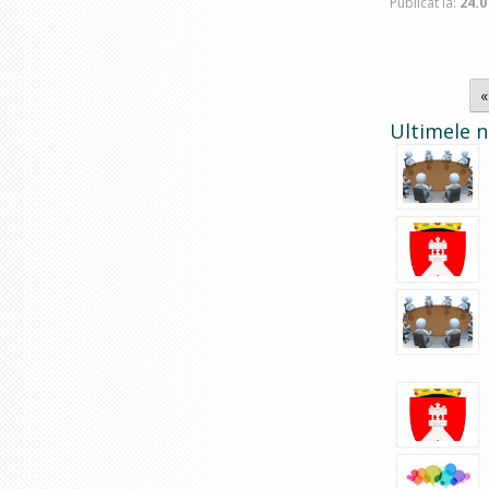
Publicat la:
24.0
«
Ultimele n