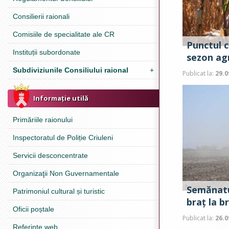
Consilierii raionali
Comisiile de specialitate ale CR
Punctul c
Instituții subordonate
sezon agr
Subdiviziunile Consiliului raional
+
Publicat la:
29.0
Informație utilă
Primăriile raionului
Inspectoratul de Poliție Criuleni
Servicii desconcentrate
Organizaţii Non Guvernamentale
Semănatu
Patrimoniul cultural și turistic
braț la br
Oficii poștale
Publicat la:
26.0
Referinţe web