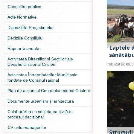
Consultări publice
Acte Normative
Dispozițiile Președintelui
Deciziile Consiliului
Laptele d
Rapoarte anuale
sănătății
Activitatea Direcțiilor și Secțiilor ale
Publicat la:
08.0
Consiliului raional Criuleni
Activitatea Întreprinderilor Municipale
fondate de Consiliul raional
Plan de acțiuni al Consiliului raional Criuleni
Documente urbanism și arhitectură
Colaborarea cu societatea civilă în
procesul decizional
CV-urile managerilor
Strugurii