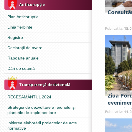
Anticorupție
Consultăr
Plan Anticorupție
Linia fierbinte
Publicat la:
15.0
Registre
Declarații de avere
Rapoarte anuale
Dări de seamă
Transparenţă decizională
Ziua Por
RECESĂMÂNTUL 2024
eveniment
Strategia de dezvoltare a raionului și
organizat
Publicat la:
11.0
planurile de implementare
Fitotehn
Inițierea elaborării proiectelor de acte
normative