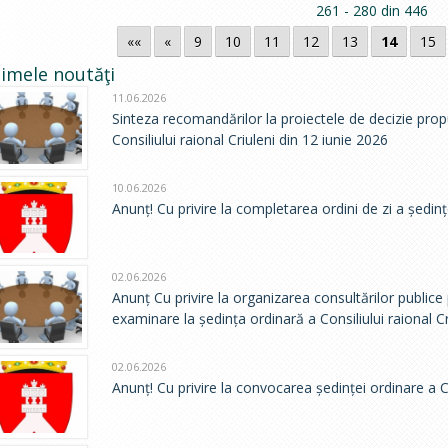
261 - 280 din 446
««
«
9
10
11
12
13
14
15
timele noutăţi
11.06.2026
Sinteza recomandărilor la proiectele de decizie pro
Consiliului raional Criuleni din 12 iunie 2026
10.06.2026
Anunț! Cu privire la completarea ordini de zi a ședințe
02.06.2026
Anunț Cu privire la organizarea consultărilor public
examinare la ședința ordinară a Consiliului raional Cr
02.06.2026
Anunț! Cu privire la convocarea ședinței ordinare a Co