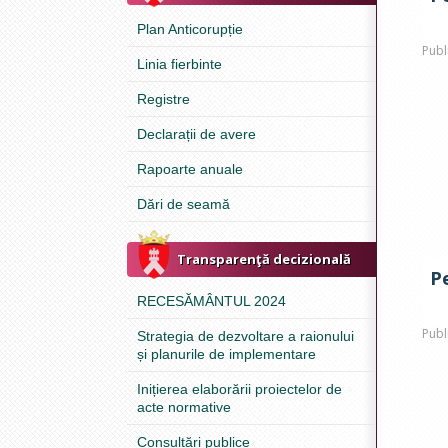
Plan Anticorupție
Publ
Linia fierbinte
Registre
Declarații de avere
Rapoarte anuale
Dări de seamă
Transparenţă decizională
P
RECESĂMÂNTUL 2024
Publ
Strategia de dezvoltare a raionului
și planurile de implementare
Inițierea elaborării proiectelor de
acte normative
Consultări publice