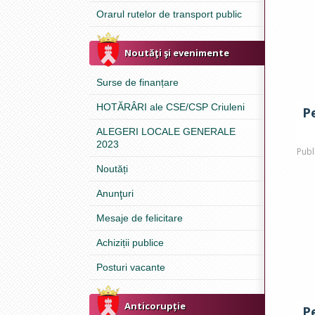
Orarul rutelor de transport public
Noutăţi şi evenimente
Surse de finanțare
HOTĂRÂRI ale CSE/CSP Criuleni
P
ALEGERI LOCALE GENERALE
2023
Publ
Noutăți
Anunţuri
Mesaje de felicitare
Achiziții publice
Posturi vacante
Anticorupție
P