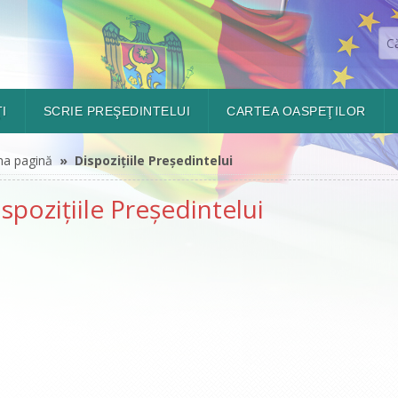
I
SCRIE PREŞEDINTELUI
CARTEA OASPEŢILOR
ma pagină
» Dispozițiile Președintelui
spozițiile Președintelui