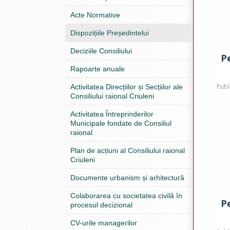
Acte Normative
Dispozițiile Președintelui
Deciziile Consiliului
P
Rapoarte anuale
Publ
Activitatea Direcțiilor și Secțiilor ale
Consiliului raional Criuleni
Activitatea Întreprinderilor
Municipale fondate de Consiliul
raional
Plan de acțiuni al Consiliului raional
Criuleni
Documente urbanism și arhitectură
Colaborarea cu societatea civilă în
P
procesul decizional
CV-urile managerilor