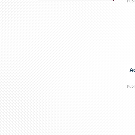
Publ
Ac
Publ