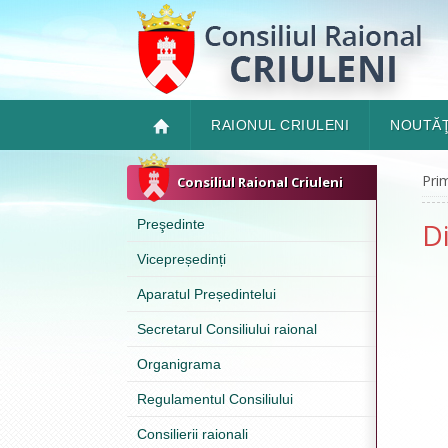
RAIONUL CRIULENI
NOUTĂŢ
Pri
Consiliul Raional Criuleni
Preşedinte
Di
Vicepreședinți
Aparatul Președintelui
Secretarul Consiliului raional
Organigrama
Regulamentul Consiliului
Consilierii raionali