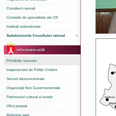
Consilierii raionali
Comisiile de specialitate ale CR
Instituții subordonate
Subdiviziunile Consiliului raional
+
Informație utilă
Primăriile raionului
Inspectoratul de Poliție Criuleni
Servicii desconcentrate
Organizaţii Non Guvernamentale
Patrimoniul cultural și turistic
Oficii poștale
Referinţe web