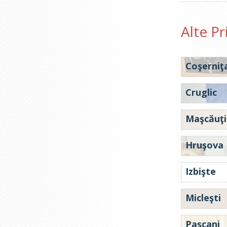
Alte Pr
Coşerniţ
Cruglic
Maşcăuţi
Hruşova
Izbişte
Micleşti
Paşcani