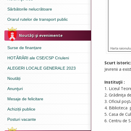
Sărbătorile nelucrătoare
Orarul rutelor de transport public
Noutăţi şi evenimente
Surse de finanțare
HOTĂRÂRI ale CSE/CSP Criuleni
Scurt istoric
ALEGERI LOCALE GENERALE 2023
Jevrenii a exi
Noutăți
Instituţii :
1. Liceul Teor
Anunţuri
2. Grădiniţa d
Mesaje de felicitare
3. Oficiul poş
4. Biblioteca 
Achiziții publice
5. Casa de Cul
Posturi vacante
6. Centru de S