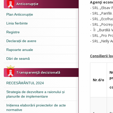
Agenţi econ
Anticorupție
- SRL „Elisav 
- SRL „Panfili
Plan Anticorupție
- SRL „Ecofruc
Linia fierbinte
- SRL „Pocreșe
- ÎI „Burdilă 
Registre
- SRL „Pro Pro
- SRL „Nelly A
Declarații de avere
Rapoarte anuale
Consilierii lo
Dări de seamă
N
Transparenţă decizională
p
Nr.d/o
RECESĂMÂNTUL 2024
co
Strategia de dezvoltare a raionului și
planurile de implementare
Inițierea elaborării proiectelor de acte
normative