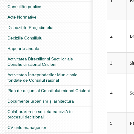
1.
B
Consultări publice
Acte Normative
Dispozițiile Președintelui
2.
Br
Deciziile Consiliului
Rapoarte anuale
Activitatea Direcțiilor și Secțiilor ale
3.
Sî
Consiliului raional Criuleni
Activitatea Întreprinderilor Municipale
fondate de Consiliul raional
Plan de acțiuni al Consiliului raional Criuleni
4.
So
Documente urbanism și arhitectură
Colaborarea cu societatea civilă în
procesul decizional
5.
Pa
CV-urile managerilor