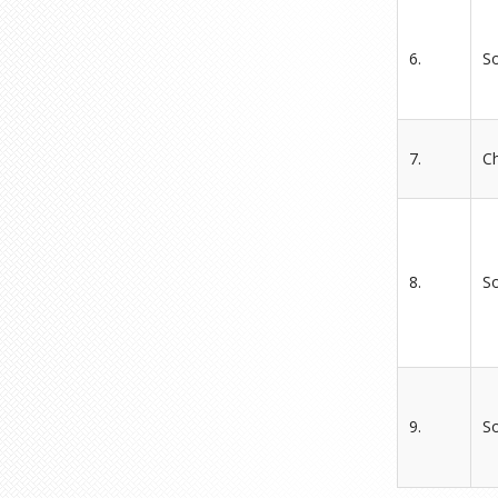
6.
S
7.
Ch
8.
So
9.
So