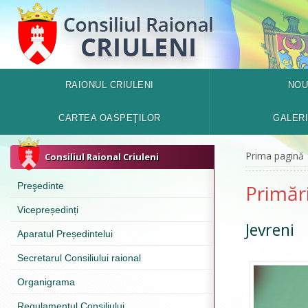
RAIONUL CRIULENI
NOU
CARTEA OASPEŢILOR
GALER
Prima pagină
Consiliul Raional Criuleni
Preşedinte
Primări
Vicepreședinți
Jevreni
Aparatul Președintelui
Secretarul Consiliului raional
Organigrama
Regulamentul Consiliului