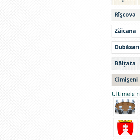
Rîşcova
Zăicana
Dubăsari
Bălțata
Cimişeni
Ultimele n