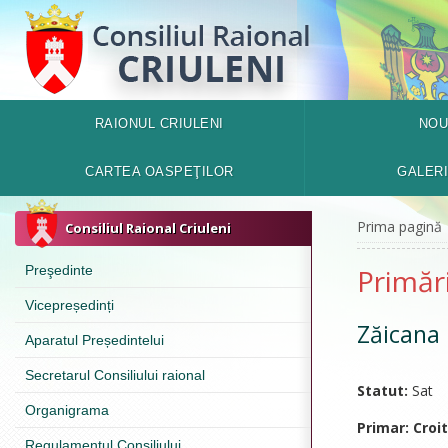
RAIONUL CRIULENI
NOU
CARTEA OASPEŢILOR
GALER
Prima pagină
Consiliul Raional Criuleni
Preşedinte
Primări
Vicepreședinți
Zăicana
Aparatul Președintelui
Secretarul Consiliului raional
Statut:
Sat
Organigrama
Primar:
Croi
Regulamentul Consiliului