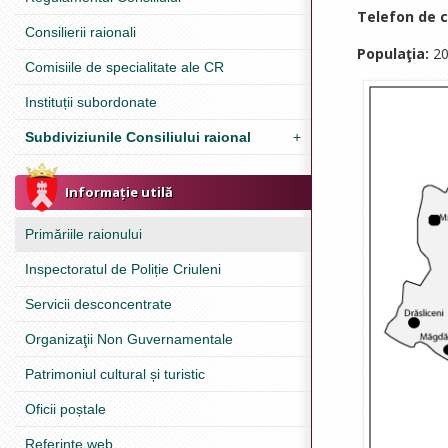
Telefon de c
Consilierii raionali
Populaţia:
20
Comisiile de specialitate ale CR
Instituții subordonate
Subdiviziunile Consiliului raional
+
Informație utilă
Primăriile raionului
Inspectoratul de Poliție Criuleni
Servicii desconcentrate
Organizaţii Non Guvernamentale
Patrimoniul cultural și turistic
Oficii poștale
Referinţe web