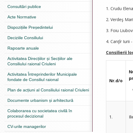
Consultări publice
1. Crudu Elena 
Acte Normative
2. Verdeş Mari
Dispozițiile Președintelui
3. Foiu Liubovi
Deciziile Consiliului
4. Canţîr Iuri
Rapoarte anuale
Consilierii lo
Activitatea Direcțiilor și Secțiilor ale
Consiliului raional Criuleni
N
Activitatea Întreprinderilor Municipale
p
fondate de Consiliul raional
Nr.d/o
c
Plan de acțiuni al Consiliului raional Criuleni
Documente urbanism și arhitectură
Colaborarea cu societatea civilă în
procesul decizional
1.
Il
CV-urile managerilor