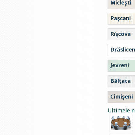
Micleşti
Paşcani
Rîşcova
Drăslicen
Jevreni
Bălțata
Cimişeni
Ultimele n