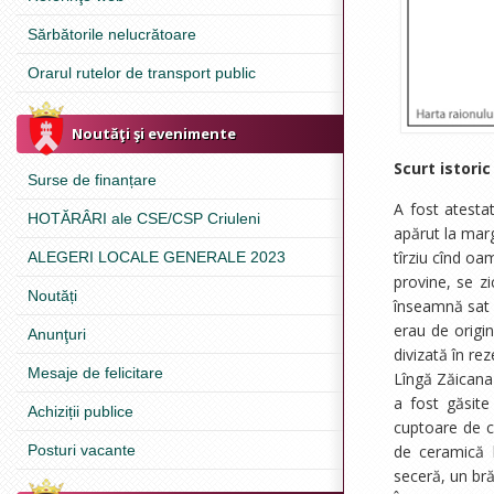
Sărbătorile nelucrătoare
Orarul rutelor de transport public
Noutăţi şi evenimente
Scurt istoric
Surse de finanțare
A fost atesta
HOTĂRÂRI ale CSE/CSP Criuleni
apărut la mar
tîrziu cînd oa
ALEGERI LOCALE GENERALE 2023
provine, se z
Noutăți
înseamnă sat s
erau de origin
Anunţuri
divizată în rez
Mesaje de felicitare
Lîngă Zăicana 
a fost găsite
Achiziții publice
cuptoare de c
Posturi vacante
de ceramică l
seceră, un bră