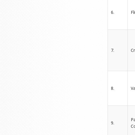
6.
Fî
7.
C
8.
Va
Pa
9.
Co