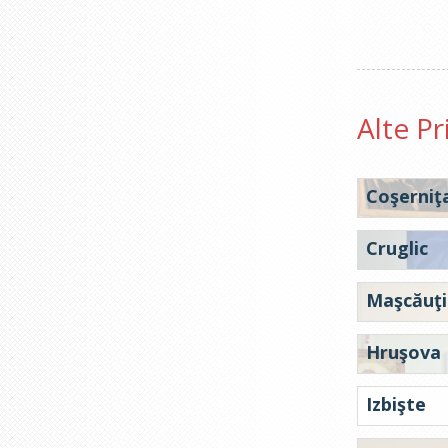
Alte Pr
Coşerniţ
Cruglic
Maşcăuţi
Hruşova
Izbişte