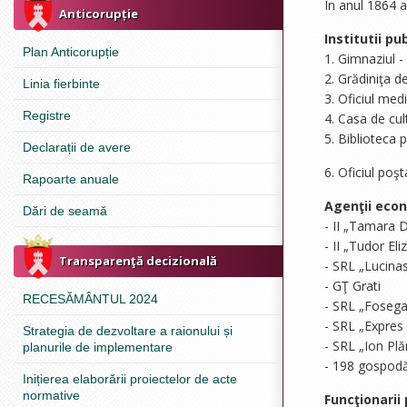
În anul 1864 a
Anticorupție
Institutii pub
Plan Anticorupție
1. Gimnaziul -
2. Grădiniţa de
Linia fierbinte
3. Oficiul med
Registre
4. Casa de cul
5. Biblioteca 
Declarații de avere
6. Oficiul poş
Rapoarte anuale
Agenţii econ
Dări de seamă
- II „Tamara 
- II „Tudor El
Transparenţă decizională
- SRL „Lucin
- GŢ Grati
RECESĂMÂNTUL 2024
- SRL „Foseg
- SRL „Expre
Strategia de dezvoltare a raionului și
- SRL „Ion Pl
planurile de implementare
- 198 gospodă
Inițierea elaborării proiectelor de acte
normative
Funcţionarii 