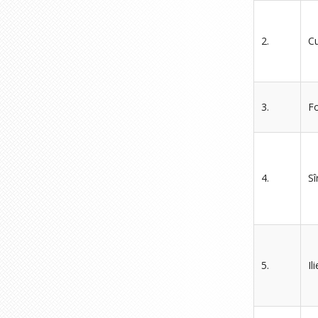
2.
Cu
3.
Fo
4.
Sî
5.
Il