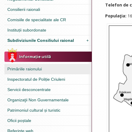
Telefon de 
Consilierii raionali
Populaţia:
16
Comisiile de specialitate ale CR
Instituții subordonate
Subdiviziunile Consiliului raional
+
Informație utilă
Primăriile raionului
Inspectoratul de Poliție Criuleni
Servicii desconcentrate
Organizaţii Non Guvernamentale
Patrimoniul cultural și turistic
Oficii poștale
Referinţe web