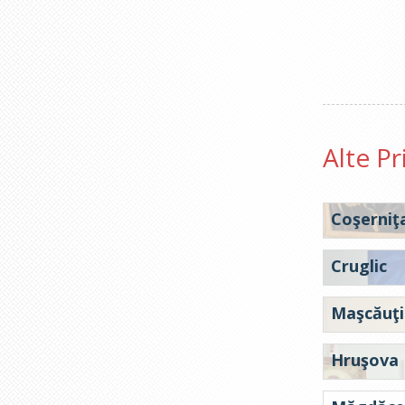
Alte Pr
Coşerniţ
Cruglic
Maşcăuţi
Hruşova