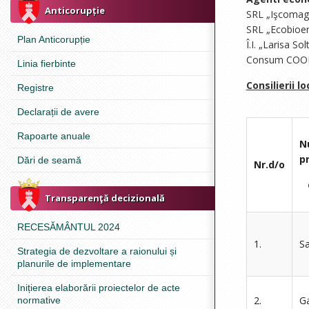
Anticorupție
SRL „Işcomag
SRL „Ecobioen
Plan Anticorupție
Î.I. „Larisa So
Consum COOP C
Linia fierbinte
Consilierii lo
Registre
Declarații de avere
Rapoarte anuale
N
p
Dări de seamă
Nr.d/o
c
Transparenţă decizională
RECESĂMÂNTUL 2024
1.
Sa
Strategia de dezvoltare a raionului și
planurile de implementare
Inițierea elaborării proiectelor de acte
2.
Ga
normative