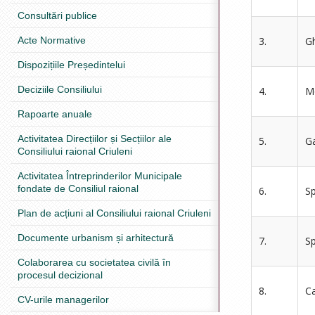
Consultări publice
Acte Normative
3.
Gh
Dispozițiile Președintelui
Deciziile Consiliului
4.
Mo
Rapoarte anuale
Activitatea Direcțiilor și Secțiilor ale
5.
G
Consiliului raional Criuleni
Activitatea Întreprinderilor Municipale
fondate de Consiliul raional
6.
Sp
Plan de acțiuni al Consiliului raional Criuleni
Documente urbanism și arhitectură
7.
Sp
Colaborarea cu societatea civilă în
procesul decizional
8.
Ca
CV-urile managerilor