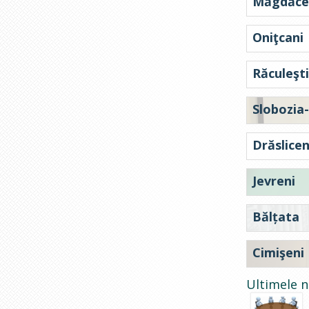
Măgdăce
Oniţcani
Răculeşti
Slobozia
Drăslicen
Jevreni
Bălțata
Cimişeni
Ultimele n