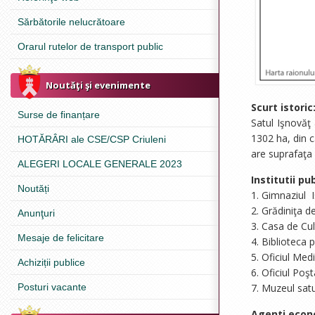
Sărbătorile nelucrătoare
Orarul rutelor de transport public
Noutăţi şi evenimente
Scurt istoric
Surse de finanțare
Satul Işnovăţ
1302 ha, din c
HOTĂRÂRI ale CSE/CSP Criuleni
are suprafaţa
ALEGERI LOCALE GENERALE 2023
Institutii pub
Noutăți
1. Gimnaziul I
2. Grădiniţa de
Anunţuri
3. Casa de Cul
Mesaje de felicitare
4. Biblioteca p
5. Oficiul Medi
Achiziții publice
6. Oficiul Poş
Posturi vacante
7. Muzeul sat
Agenti econ