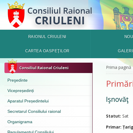
RAIONUL CRIULENI
NOU
CARTEA OASPEŢILOR
GALER
Prima pagină
Consiliul Raional Criuleni
Preşedinte
Primări
Vicepreședinți
Işnovăţ
Aparatul Președintelui
Secretarul Consiliului raional
Statut:
Sat
Organigrama
Primar:
Țari
Regulamentul Consiliului